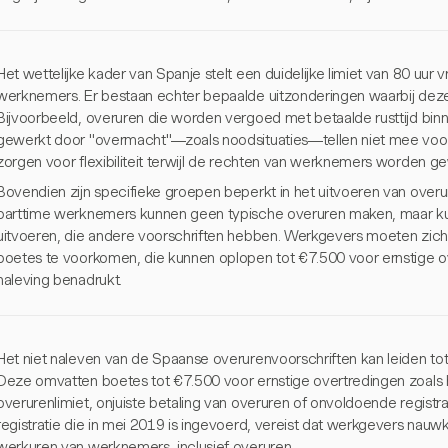
Het wettelijke kader van Spanje stelt een duidelijke limiet van 80 uur vr
werknemers. Er bestaan echter bepaalde uitzonderingen waarbij deze l
Bijvoorbeeld, overuren die worden vergoed met betaalde rusttijd bin
gewerkt door "overmacht"—zoals noodsituaties—tellen niet mee voor d
zorgen voor flexibiliteit terwijl de rechten van werknemers worden g
Bovendien zijn specifieke groepen beperkt in het uitvoeren van over
parttime werknemers kunnen geen typische overuren maken, maar k
uitvoeren, die andere voorschriften hebben. Werkgevers moeten zich
boetes te voorkomen, die kunnen oplopen tot €7.500 voor ernstige o
naleving benadrukt.
Het niet naleven van de Spaanse overurenvoorschriften kan leiden tot
Deze omvatten boetes tot €7.500 voor ernstige overtredingen zoals he
overurenlimiet, onjuiste betaling van overuren of onvoldoende registr
registratie die in mei 2019 is ingevoerd, vereist dat werkgevers nauwk
werkuren van werknemers, inclusief overuren.