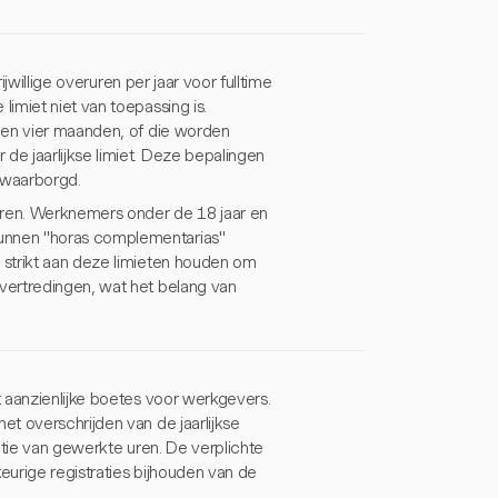
ijwillige overuren per jaar voor fulltime
imiet niet van toepassing is.
nen vier maanden, of die worden
e jaarlijkse limiet. Deze bepalingen
ewaarborgd.
uren. Werknemers onder de 18 jaar en
unnen "horas complementarias"
 strikt aan deze limieten houden om
vertredingen, wat het belang van
 aanzienlijke boetes voor werkgevers.
t overschrijden van de jaarlijkse
atie van gewerkte uren. De verplichte
eurige registraties bijhouden van de