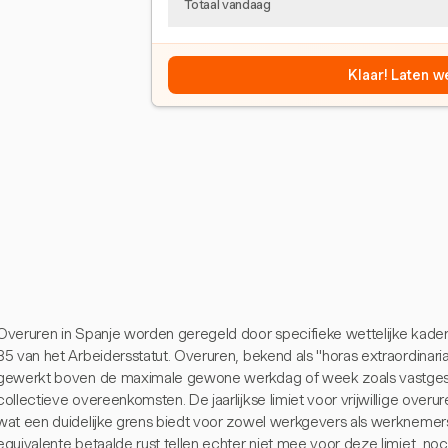
Totaal vandaag
Klaar! Laten w
Overuren in Spanje worden geregeld door specifieke wettelijke kaders
35 van het Arbeidersstatut. Overuren, bekend als "horas extraordinari
gewerkt boven de maximale gewone werkdag of week zoals vastgest
collectieve overeenkomsten. De jaarlijkse limiet voor vrijwillige overu
wat een duidelijke grens biedt voor zowel werkgevers als werkneme
equivalente betaalde rust tellen echter niet mee voor deze limiet, n