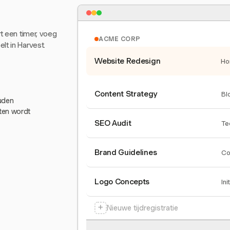
rt een timer, voeg
ACME CORP
lt in Harvest.
Website Redesign
Ho
Content Strategy
Bl
ouden
eten wordt
SEO Audit
Te
Brand Guidelines
Co
Logo Concepts
Ini
+
Nieuwe tijdregistratie