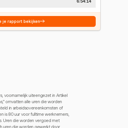
6:54:15
→
e je rapport bekijken
, voornamelijk uiteengezet in Artikel
as," omvatten alle uren die worden
eld in arbeidsovereenkomsten of
ren is 80 uur voor fulltime werknemers,
rs. Uren die worden vergoed met
och uren die worden gewerkt door