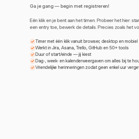
Ga je gang — begin met registreren!
Eén klik en je bent aan het timen. Probeer het hier: sta
een entry toe, bewerk de details. Precies zoals het voe
Timer met één klik vanuit browser, desktop en mobiel
Werkt in Jira, Asana, Trello, GitHub en 50+ tools
Duur of start/einde — jij kiest
Dag-, week- en kalenderweergaven om alles bij te h
Vriendelijke herinneringen zodat geen enkel uur verg