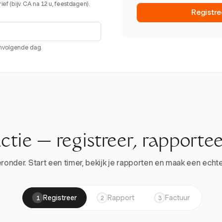
ef (bijv. CA na 12 u, feestdagen).
Registre
envolgende dag.
actie — registreer, rapportee
onder. Start een timer, bekijk je rapporten en maak een echte 
Registreer
Rapport
Factuur
1
2
3