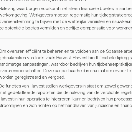
Naleving waarborgen voorkomt niet alleen financiële boetes, maar be
werkomgeving. Werkgevers moeten regelmatig hun tijdregistratieproc
overeenstemming te blijven met de wettelijke vereisten en nauwkeuri
ze potentiële boetes vermijden en eerlijke compensatie voor werkn
Om overuren efficiënt te beheren en te voldoen aan de Spaanse arbe
gebruikmaken van tools zoals Harvest. Harvest biedt flexibele tijdregi
handmatige aanpassingen, waardoor bedrijven hun tijdbeheerpraktij
overurenvoorschriften. Deze aanpasbaarheid is cruciaal om ervoor te
worden geregistreerd en vergoed.
De functies van Harvest stellen werkgevers in staat om zowel gewone
met gedetailleerde rapporten die de naleving van de verplichte regis
Harvest in hun operaties te integreren, kunnen bedrijven hun proces
stroomlijnen en zich richten op het handhaven van juridische en financi