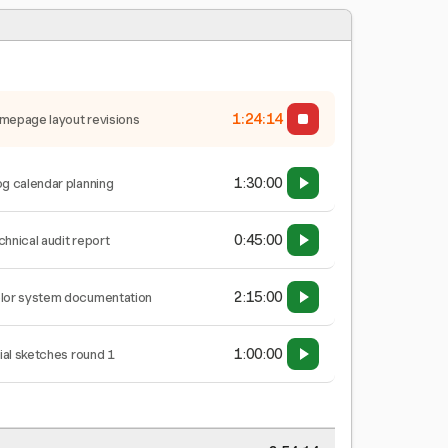
1:24:15
mepage layout revisions
1:30:00
og calendar planning
0:45:00
chnical audit report
2:15:00
lor system documentation
1:00:00
tial sketches round 1