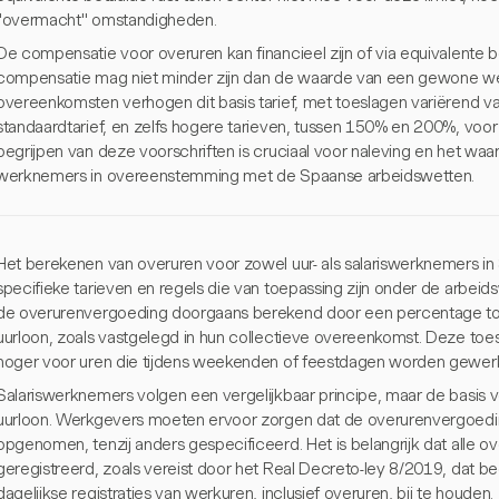
"overmacht" omstandigheden.
De compensatie voor overuren kan financieel zijn of via equivalente bet
compensatie mag niet minder zijn dan de waarde van een gewone wer
overeenkomsten verhogen dit basis tarief, met toeslagen variërend 
standaardtarief, en zelfs hogere tarieven, tussen 150% en 200%, vo
begrijpen van deze voorschriften is cruciaal voor naleving en het waa
werknemers in overeenstemming met de Spaanse arbeidswetten.
Het berekenen van overuren voor zowel uur- als salariswerknemers in
specifieke tarieven en regels die van toepassing zijn onder de arbe
de overurenvergoeding doorgaans berekend door een percentage to
uurloon, zoals vastgelegd in hun collectieve overeenkomst. Deze toe
hoger voor uren die tijdens weekenden of feestdagen worden gewerk
Salariswerknemers volgen een vergelijkbaar principe, maar de basis v
uurloon. Werkgevers moeten ervoor zorgen dat de overurenvergoedin
opgenomen, tenzij anders gespecificeerd. Het is belangrijk dat alle 
geregistreerd, zoals vereist door het Real Decreto-ley 8/2019, dat be
dagelijkse registraties van werkuren, inclusief overuren, bij te houden.