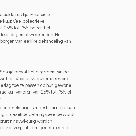
aalde rusttijd. Financiële
kuur. Veel collectieve
van 25% tot 75% boven het
or feestdagen of weekenden. Het
rborgen van eerlijke behandeling van
 Spanje omvat het begrijpen van de
idswetten. Voor uurwerknemers wordt
eslag toe te passen op hun gewone
slag kan variëren van 25% tot 75% of
t.
oor berekening is meestal hun pro rata
g in dezelfde betalingsperiode wordt
overuren nauwkeurig worden
drijven verplicht om gedetailleerde