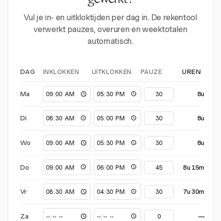
gewerkt?
Vul je in- en uitkloktijden per dag in. De rekentool
verwerkt pauzes, overuren en weektotalen
automatisch.
INKLOKKEN
UITKLOKKEN
PAUZE
DAG
UREN
Ma
8u
Di
8u
Wo
8u
Do
8u 15m
Vr
7u 30m
Za
—