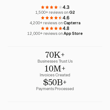
4.3
1,500+ reviews on
G2
4.6
4,200+ reviews on
Capterra
4.8
12,000+ reviews on
App Store
70K+
Businesses Trust Us
10M+
Invoices Created
$50B+
Payments Processed