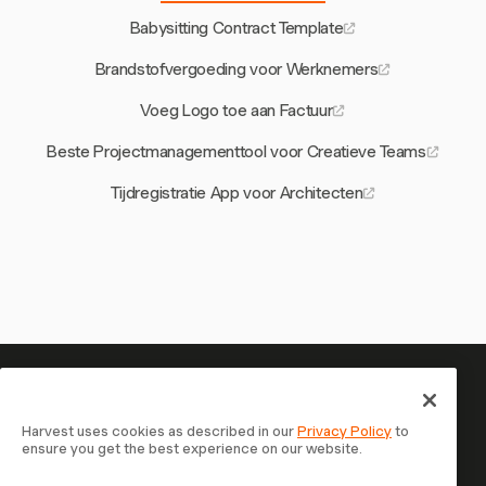
Babysitting Contract Template
Brandstofvergoeding voor Werknemers
Voeg Logo toe aan Factuur
Beste Projectmanagementtool voor Creatieve Teams
Tijdregistratie App voor Architecten
Je tijd is het waard om bij te
houden — begin nu
Harvest uses cookies as described in our
Privacy Policy
to
ensure you get the best experience on our website.
Sluit je aan bij meer dan 70.000 bedrijven die tijd