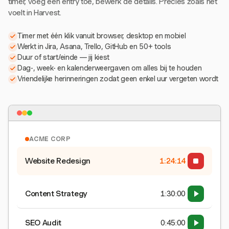
timer, voeg een entry toe, bewerk de details. Precies zoals het
voelt in Harvest.
Timer met één klik vanuit browser, desktop en mobiel
Werkt in Jira, Asana, Trello, GitHub en 50+ tools
Duur of start/einde — jij kiest
Dag-, week- en kalenderweergaven om alles bij te houden
Vriendelijke herinneringen zodat geen enkel uur vergeten wordt
ACME CORP
Website Redesign
1:24:15
Content Strategy
1:30:00
SEO Audit
0:45:00