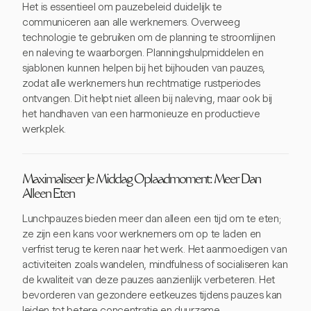
Het is essentieel om pauzebeleid duidelijk te
communiceren aan alle werknemers. Overweeg
technologie te gebruiken om de planning te stroomlijnen
en naleving te waarborgen. Planningshulpmiddelen en
sjablonen kunnen helpen bij het bijhouden van pauzes,
zodat alle werknemers hun rechtmatige rustperiodes
ontvangen. Dit helpt niet alleen bij naleving, maar ook bij
het handhaven van een harmonieuze en productieve
werkplek.
Maximaliseer Je Middag Oplaadmoment: Meer Dan
Alleen Eten
Lunchpauzes bieden meer dan alleen een tijd om te eten;
ze zijn een kans voor werknemers om op te laden en
verfrist terug te keren naar het werk. Het aanmoedigen van
activiteiten zoals wandelen, mindfulness of socialiseren kan
de kwaliteit van deze pauzes aanzienlijk verbeteren. Het
bevorderen van gezondere eetkeuzes tijdens pauzes kan
leiden tot betere concentratie en duurzame