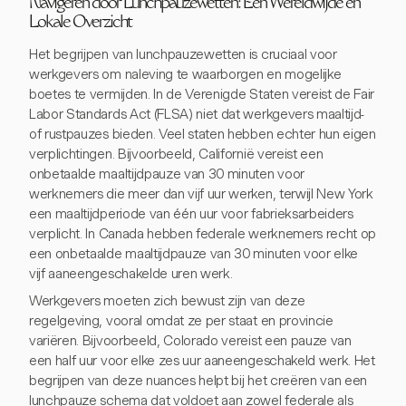
Navigeren door Lunchpauzewetten: Een Wereldwijde en
Lokale Overzicht
Het begrijpen van lunchpauzewetten is cruciaal voor
werkgevers om naleving te waarborgen en mogelijke
boetes te vermijden. In de Verenigde Staten vereist de Fair
Labor Standards Act (FLSA) niet dat werkgevers maaltijd-
of rustpauzes bieden. Veel staten hebben echter hun eigen
verplichtingen. Bijvoorbeeld, Californië vereist een
onbetaalde maaltijdpauze van 30 minuten voor
werknemers die meer dan vijf uur werken, terwijl New York
een maaltijdperiode van één uur voor fabrieksarbeiders
verplicht. In Canada hebben federale werknemers recht op
een onbetaalde maaltijdpauze van 30 minuten voor elke
vijf aaneengeschakelde uren werk.
Werkgevers moeten zich bewust zijn van deze
regelgeving, vooral omdat ze per staat en provincie
variëren. Bijvoorbeeld, Colorado vereist een pauze van
een half uur voor elke zes uur aaneengeschakeld werk. Het
begrijpen van deze nuances helpt bij het creëren van een
lunchpauze schema dat voldoet aan zowel federale als