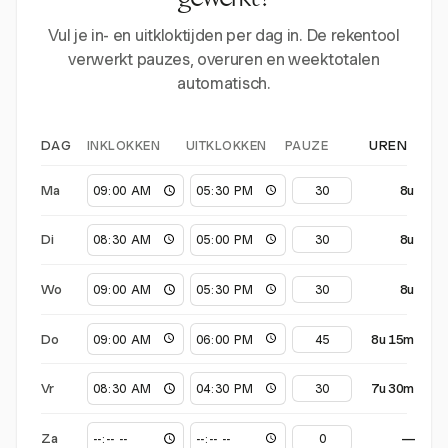
gewerkt?
Vul je in- en uitkloktijden per dag in. De rekentool
verwerkt pauzes, overuren en weektotalen
automatisch.
INKLOKKEN
UITKLOKKEN
PAUZE
DAG
UREN
Ma
8u
Di
8u
Wo
8u
Do
8u 15m
Vr
7u 30m
Za
—