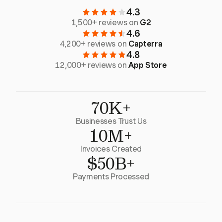
4.3
1,500+ reviews on
G2
4.6
4,200+ reviews on
Capterra
4.8
12,000+ reviews on
App Store
70K+
Businesses Trust Us
10M+
Invoices Created
$50B+
Payments Processed