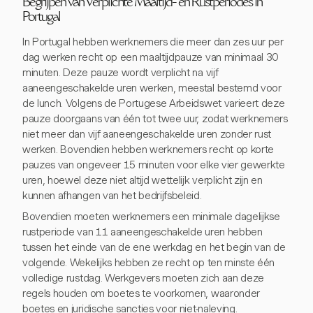
Begrijpen van Verplichte Maaltijd- en Rustperiodes in
Portugal
In Portugal hebben werknemers die meer dan zes uur per
dag werken recht op een maaltijdpauze van minimaal 30
minuten. Deze pauze wordt verplicht na vijf
aaneengeschakelde uren werken, meestal bestemd voor
de lunch. Volgens de Portugese Arbeidswet varieert deze
pauze doorgaans van één tot twee uur, zodat werknemers
niet meer dan vijf aaneengeschakelde uren zonder rust
werken. Bovendien hebben werknemers recht op korte
pauzes van ongeveer 15 minuten voor elke vier gewerkte
uren, hoewel deze niet altijd wettelijk verplicht zijn en
kunnen afhangen van het bedrijfsbeleid.
Bovendien moeten werknemers een minimale dagelijkse
rustperiode van 11 aaneengeschakelde uren hebben
tussen het einde van de ene werkdag en het begin van de
volgende. Wekelijks hebben ze recht op ten minste één
volledige rustdag. Werkgevers moeten zich aan deze
regels houden om boetes te voorkomen, waaronder
boetes en juridische sancties voor niet-naleving.