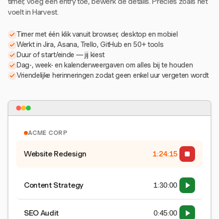
timer, voeg een entry toe, bewerk de details. Precies zoals het
voelt in Harvest.
Timer met één klik vanuit browser, desktop en mobiel
Werkt in Jira, Asana, Trello, GitHub en 50+ tools
Duur of start/einde — jij kiest
Dag-, week- en kalenderweergaven om alles bij te houden
Vriendelijke herinneringen zodat geen enkel uur vergeten wordt
ACME CORP
Website Redesign
1:24:15
Content Strategy
1:30:00
SEO Audit
0:45:00