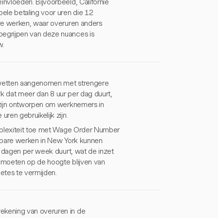
nvloeden. Bijvoorbeeld, Californië
ele betaling voor uren die 12
are werken, waar overuren anders
egrijpen van deze nuances is
w.
 wetten aangenomen met strengere
erk dat meer dan 8 uur per dag duurt,
 zijn ontworpen om werknemers in
ren gebruikelijk zijn.
omplexiteit toe met Wage Order Number
enbare werken in New York kunnen
f dagen per week duurt, wat de inzet
s moeten op de hoogte blijven van
etes te vermijden.
ekening van overuren in de