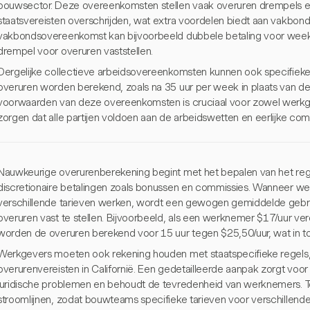
bouwsector. Deze overeenkomsten stellen vaak overuren drempels en 
staatsvereisten overschrijden, wat extra voordelen biedt aan vakbon
vakbondsovereenkomst kan bijvoorbeeld dubbele betaling voor week
drempel voor overuren vaststellen.
Dergelijke collectieve arbeidsovereenkomsten kunnen ook specifie
overuren worden berekend, zoals na 35 uur per week in plaats van de 
voorwaarden van deze overeenkomsten is cruciaal voor zowel werkg
zorgen dat alle partijen voldoen aan de arbeidswetten en eerlijke co
Nauwkeurige overurenberekening begint met het bepalen van het reguli
discretionaire betalingen zoals bonussen en commissies. Wanneer w
verschillende tarieven werken, wordt een gewogen gemiddelde gebruik
overuren vast te stellen. Bijvoorbeeld, als een werknemer $17/uur ve
worden de overuren berekend voor 15 uur tegen $25,50/uur, wat in to
Werkgevers moeten ook rekening houden met staatspecifieke regels, 
overurenvereisten in Californië. Een gedetailleerde aanpak zorgt voor 
juridische problemen en behoudt de tevredenheid van werknemers. To
stroomlijnen, zodat bouwteams specifieke tarieven voor verschillende