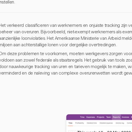
instellen.
Het verkeerd classificeren van werknemers en onjuiste tracking zijn 
beheer van overuren. Bijvoorbeeld, niet-exempt werknemers als exe
aanzienlijke loonviolaties. Het Amerikaanse Ministerie van Arbeid mel
miljoen aan achterstallige lonen voor dergelijke overtredingen.
Om deze problemen te voorkomen, moeten werkgevers zorgen voor na
voldoen aan zowel federale als staatsregels. Het gebruik van tools zoa
door nauwkeurige tracking van uren en tarieven mogelijk te maken, 
verminderd en de naleving van complexe overurenwetten wordt gew