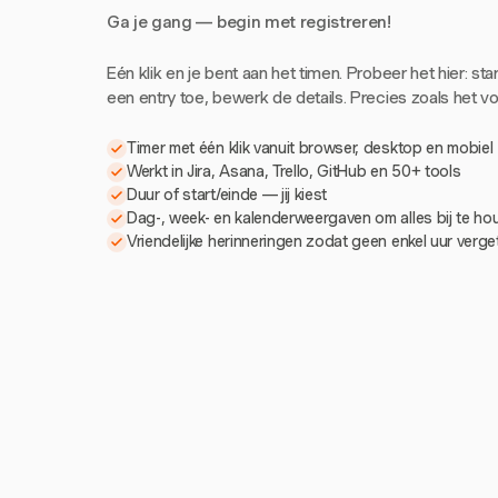
Ga je gang — begin met registreren!
Eén klik en je bent aan het timen. Probeer het hier: sta
een entry toe, bewerk de details. Precies zoals het voe
Timer met één klik vanuit browser, desktop en mobiel
Werkt in Jira, Asana, Trello, GitHub en 50+ tools
Duur of start/einde — jij kiest
Dag-, week- en kalenderweergaven om alles bij te h
Vriendelijke herinneringen zodat geen enkel uur verg