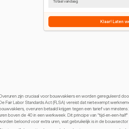
Totaal vandaag
Klaar! Laten w
Overuren zijn cruciaal voor bouwvakkers en worden gereguleerd door
De Fair Labor Standards Act (FLSA) vereist dat niet-exempt werkne
bouwvakkers, overuren betaald krijgen tegen een tarief van minstens 
uren boven de 40 in een werkweek. Dit principe van "tijd-en-een-half"
worden beloond voor extra uren, wat gebruikelijk is in de bouwsector.