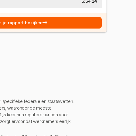
6:54:15
→
e je rapport bekijken
 specifieke federale en staatswetten.
mers, waaronder de meeste
1,5 keer hun reguliere uurloon voor
 zorgt ervoor dat werknemers eerlijk