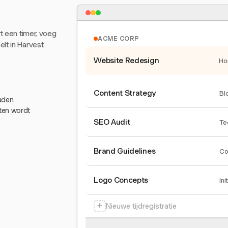
rt een timer, voeg
ACME CORP
lt in Harvest.
Website Redesign
Ho
Content Strategy
Bl
ouden
eten wordt
SEO Audit
Te
Brand Guidelines
Co
Logo Concepts
Ini
+
Nieuwe tijdregistratie