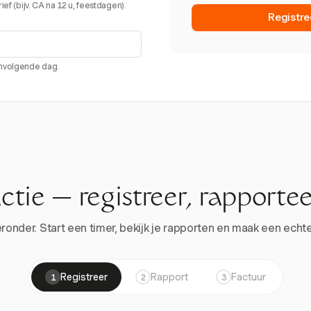
ef (bijv. CA na 12 u, feestdagen).
Registre
envolgende dag.
actie — registreer, rapportee
onder. Start een timer, bekijk je rapporten en maak een echte 
Registreer
Rapport
Factuur
1
2
3