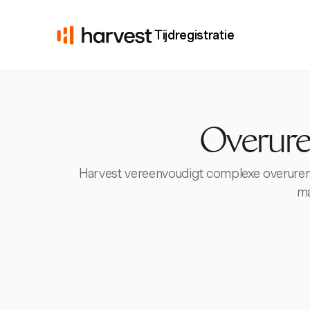
Tijdregistratie
Overure
Harvest vereenvoudigt complexe overurenb
ma