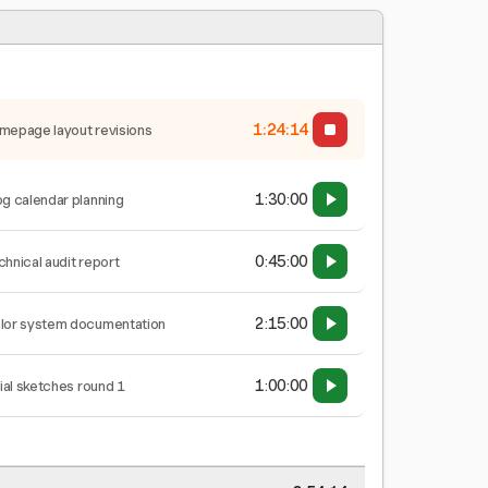
1:24:15
mepage layout revisions
1:30:00
og calendar planning
0:45:00
chnical audit report
2:15:00
lor system documentation
1:00:00
tial sketches round 1