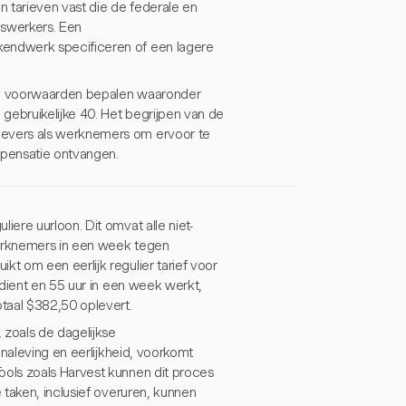
tarieven vast die de federale en
dswerkers. Een
endwerk specificeren of een lagere
ke voorwaarden bepalen waaronder
gebruikelijke 40. Het begrijpen van de
evers als werknemers om ervoor te
mpensatie ontvangen.
ere uurloon. Dit omvat alle niet-
erknemers in een week tegen
t om een eerlijk regulier tarief voor
rdient en 55 uur in een week werkt,
taal $382,50 oplevert.
zoals de dagelijkse
naleving en eerlijkheid, voorkomt
ols zoals Harvest kunnen dit proces
 taken, inclusief overuren, kunnen