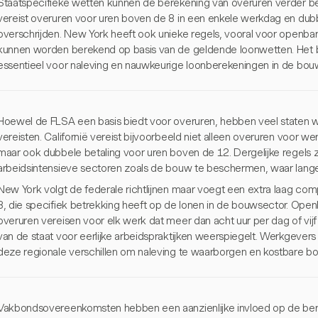
Staatspecifieke wetten kunnen de berekening van overuren verder beï
vereist overuren voor uren boven de 8 in een enkele werkdag en dubb
overschrijden. New York heeft ook unieke regels, vooral voor openb
kunnen worden berekend op basis van de geldende loonwetten. Het b
essentieel voor naleving en nauwkeurige loonberekeningen in de bou
Hoewel de FLSA een basis biedt voor overuren, hebben veel staten
vereisten. Californië vereist bijvoorbeeld niet alleen overuren voor w
maar ook dubbele betaling voor uren boven de 12. Dergelijke regels
arbeidsintensieve sectoren zoals de bouw te beschermen, waar lange u
New York volgt de federale richtlijnen maar voegt een extra laag c
8, die specifiek betrekking heeft op de lonen in de bouwsector. Op
overuren vereisen voor elk werk dat meer dan acht uur per dag of vij
van de staat voor eerlijke arbeidspraktijken weerspiegelt. Werkgever
deze regionale verschillen om naleving te waarborgen en kostbare bo
Vakbondsovereenkomsten hebben een aanzienlijke invloed op de ber