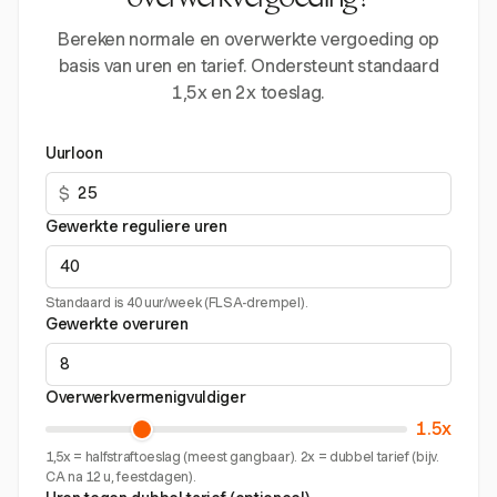
overwerkvergoeding?
Bereken normale en overwerkte vergoeding op
basis van uren en tarief. Ondersteunt standaard
1,5x en 2x toeslag.
Uurloon
$
Gewerkte reguliere uren
Standaard is 40 uur/week (FLSA-drempel).
Gewerkte overuren
Overwerkvermenigvuldiger
1.5x
1,5x = halfstraftoeslag (meest gangbaar). 2x = dubbel tarief (bijv.
CA na 12 u, feestdagen).