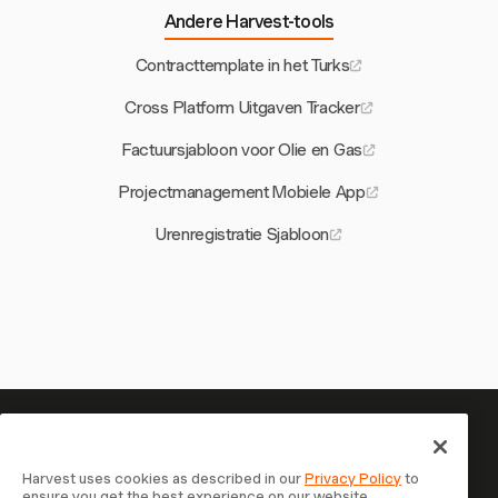
Andere Harvest-tools
Contracttemplate in het Turks
Cross Platform Uitgaven Tracker
Factuursjabloon voor Olie en Gas
Projectmanagement Mobiele App
Urenregistratie Sjabloon
Je tijd is het waard om bij te
houden — begin nu
Harvest uses cookies as described in our
Privacy Policy
to
ensure you get the best experience on our website.