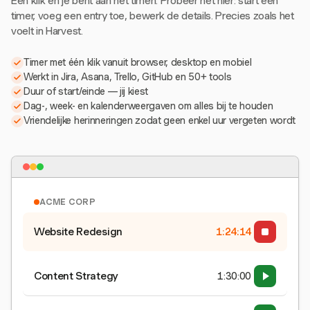
Eén klik en je bent aan het timen. Probeer het hier: start een
timer, voeg een entry toe, bewerk de details. Precies zoals het
voelt in Harvest.
Timer met één klik vanuit browser, desktop en mobiel
Werkt in Jira, Asana, Trello, GitHub en 50+ tools
Duur of start/einde — jij kiest
Dag-, week- en kalenderweergaven om alles bij te houden
Vriendelijke herinneringen zodat geen enkel uur vergeten wordt
ACME CORP
Website Redesign
1:24:15
Content Strategy
1:30:00