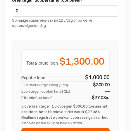
Uren tegen dubbel tarief (optioneel)
Sommige staten eisen 2x na 12 u/dag of op de 7e
opeenvolgende dag.
$1,300.00
Totaal bruto loon
$1,000.00
Regulier loon
$300.00
Overwerkvergoeding (
1.5x
)
—
Loon tegen dubbel tarief (2x)
$27.08/u
Effectief uurtarief
8 overuren tegen 1.5x voegen $300.00 toe aan het
basisloon; het effectieve tarief wordt $27.08/u.
Realtime registratie voorkomt verrassingen aan het
eind van de week voor beide kanten.