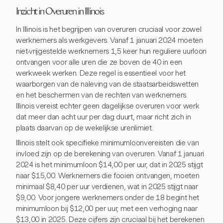
Inzicht in Overuren in Illinois
In Illinois is het begrijpen van overuren cruciaal voor zowel
werknemers als werkgevers. Vanaf 1 januari 2024 moeten
niet-vrijgestelde werknemers 1,5 keer hun reguliere uurloon
ontvangen voor alle uren die ze boven de 40 in een
werkweek werken. Deze regel is essentieel voor het
waarborgen van de naleving van de staatsarbeidswetten
en het beschermen van de rechten van werknemers.
Illinois vereist echter geen dagelijkse overuren voor werk
dat meer dan acht uur per dag duurt, maar richt zich in
plaats daarvan op de wekelijkse urenlimiet.
Illinois stelt ook specifieke minimumloonvereisten die van
invloed zijn op de berekening van overuren. Vanaf 1 januari
2024 is het minimumloon $14,00 per uur, dat in 2025 stijgt
naar $15,00. Werknemers die fooien ontvangen, moeten
minimaal $8,40 per uur verdienen, wat in 2025 stijgt naar
$9,00. Voor jongere werknemers onder de 18 begint het
minimumloon bij $12,00 per uur, met een verhoging naar
$13,00 in 2025. Deze cijfers zijn cruciaal bij het berekenen