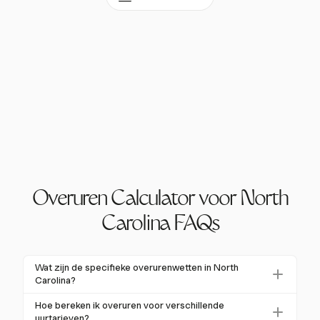
Overuren Calculator voor North
Carolina FAQs
Wat zijn de specifieke overurenwetten in North
Carolina?
North Carolina volgt de federale Fair Labor Standards
Hoe bereken ik overuren voor verschillende
Act (FLSA) voor overuren, die 1,5 keer betaling
uurtarieven?