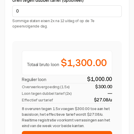
Uren tegen dubbel tarief (optioneel)
Sommige staten eisen 2x na 12 u/dag of op de 7e
opeenvolgende dag.
$1,300.00
Totaal bruto loon
$1,000.00
Regulier loon
$300.00
Overwerkvergoeding (
1.5x
)
—
Loon tegen dubbel tarief (2x)
$27.08/u
Effectief uurtarief
8 overuren tegen 1.5x voegen $300.00 toe aan het
basisloon; het effectieve tarief wordt $27.08/u.
Realtime registratie voorkomt verrassingen aan het
eind van de week voor beide kanten.