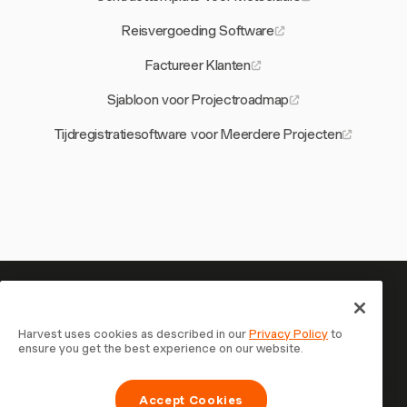
Reisvergoeding Software
Factureer Klanten
Sjabloon voor Projectroadmap
Tijdregistratiesoftware voor Meerdere Projecten
Je tijd is het waard om bij te
houden — begin nu
Harvest uses cookies as described in our
Privacy Policy
to
ensure you get the best experience on our website.
Sluit je aan bij meer dan 70.000 bedrijven die tijd
registreren, klanten factureren en sneller betaald worden
Accept Cookies
met Harvest. Gratis te proberen, in 30 seconden