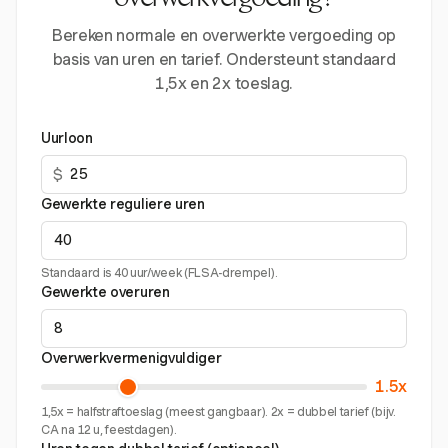
overwerkvergoeding?
Bereken normale en overwerkte vergoeding op
basis van uren en tarief. Ondersteunt standaard
1,5x en 2x toeslag.
Uurloon
$
Gewerkte reguliere uren
Standaard is 40 uur/week (FLSA-drempel).
Gewerkte overuren
Overwerkvermenigvuldiger
1.5x
1,5x = halfstraftoeslag (meest gangbaar). 2x = dubbel tarief (bijv.
CA na 12 u, feestdagen).