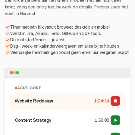
Eén klik en je bent aan het timen. Probeer het hier: start een
timer, voeg een entry toe, bewerk de details. Precies zoals het
voelt in Harvest.
Timer met één klik vanuit browser, desktop en mobiel
Werkt in Jira, Asana, Trello, GitHub en 50+ tools
Duur of start/einde — jij kiest
Dag-, week- en kalenderweergaven om alles bij te houden
Vriendelijke herinneringen zodat geen enkel uur vergeten wordt
ACME CORP
Website Redesign
1:24:15
Content Strategy
1:30:00