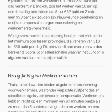
Bijvoorbeeld, als een werknemer normaal 331 baht per
dag verdient in Bangkok, zou het werken van 10 uur op
een feestdag betekenen dat 8 uur 662 baht en 2 extra
uren 993 baht elk zouden zijn. Nauwkeurige berekening en
eerlijke compensatie zorgen voor naleving en
werknemerstevredenheid.
Werkgevers moeten ook rekening houden met variaties in
het minimumloon tussen provincies, die variëren van 313
tot 336 baht per dag. Dit beïnvloedt hoe overuren worden
berekend, vooral voor salarisschalen waarvan het uurloon is
afgeleid van hun maandelijkse salaris.
Belangrijke Regels en Werknemersrechten
Thaise arbeidswetten bieden uitgebreide bescherming
voor werknemers, waaronder verplichte rustperiodes en
specifieke regels voor overurencompensatie. Werknemers
hebben recht op een minimum van 60 minuten pauze als
ze meer dan 5 achtereenvolgende uren werken, en een