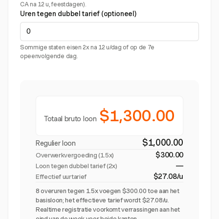
CA na 12 u, feestdagen).
Uren tegen dubbel tarief (optioneel)
Sommige staten eisen 2x na 12 u/dag of op de 7e
opeenvolgende dag.
$1,300.00
Totaal bruto loon
$1,000.00
Regulier loon
$300.00
Overwerkvergoeding (
1.5x
)
—
Loon tegen dubbel tarief (2x)
$27.08/u
Effectief uurtarief
8 overuren tegen 1.5x voegen $300.00 toe aan het
basisloon; het effectieve tarief wordt $27.08/u.
Realtime registratie voorkomt verrassingen aan het
eind van de week voor beide kanten.