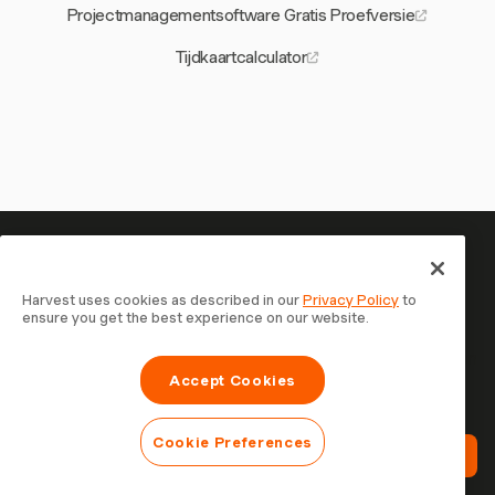
Projectmanagementsoftware Gratis Proefversie
Tijdkaartcalculator
Je tijd is het waard om bij te
houden — begin nu
Harvest uses cookies as described in our
Privacy Policy
to
ensure you get the best experience on our website.
Sluit je aan bij meer dan 70.000 bedrijven die tijd
registreren, klanten factureren en sneller betaald worden
Accept Cookies
met Harvest. Gratis te proberen, in 30 seconden
ingesteld.
Cookie Preferences
Probeer Harvest Gratis