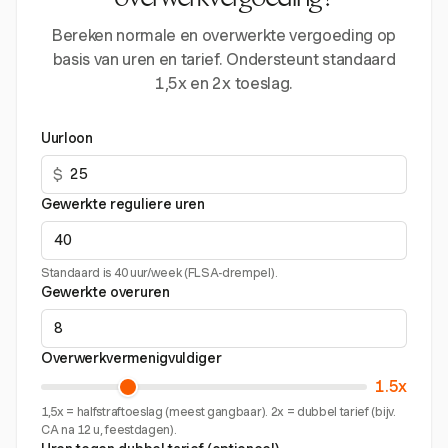
overwerkvergoeding?
Bereken normale en overwerkte vergoeding op
basis van uren en tarief. Ondersteunt standaard
1,5x en 2x toeslag.
Uurloon
$
Gewerkte reguliere uren
Standaard is 40 uur/week (FLSA-drempel).
Gewerkte overuren
Overwerkvermenigvuldiger
1.5x
1,5x = halfstraftoeslag (meest gangbaar). 2x = dubbel tarief (bijv.
CA na 12 u, feestdagen).