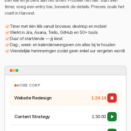
Eén klik en je bent aan het timen. Probeer het hier: start een
timer, voeg een entry toe, bewerk de details. Precies zoals het
voelt in Harvest.
Timer met één klik vanuit browser, desktop en mobiel
Werkt in Jira, Asana, Trello, GitHub en 50+ tools
Duur of start/einde — jij kiest
Dag-, week- en kalenderweergaven om alles bij te houden
Vriendelijke herinneringen zodat geen enkel uur vergeten wordt
ACME CORP
Website Redesign
1:24:15
Content Strategy
1:30:00