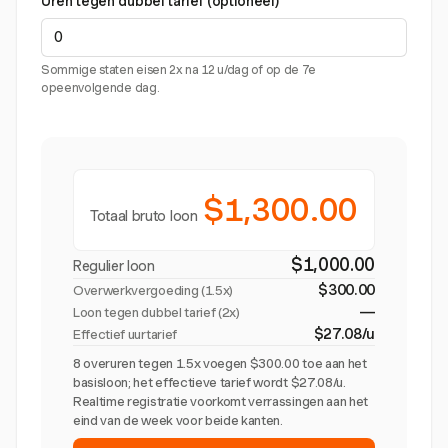
Uren tegen dubbel tarief (optioneel)
Sommige staten eisen 2x na 12 u/dag of op de 7e
opeenvolgende dag.
$1,300.00
Totaal bruto loon
$1,000.00
Regulier loon
$300.00
Overwerkvergoeding (
1.5x
)
—
Loon tegen dubbel tarief (2x)
$27.08/u
Effectief uurtarief
8 overuren tegen 1.5x voegen $300.00 toe aan het
basisloon; het effectieve tarief wordt $27.08/u.
Realtime registratie voorkomt verrassingen aan het
eind van de week voor beide kanten.