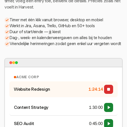
timer, voeg een entry toe, bewerk de details. Precies zoals het
voelt in Harvest.
Timer met één klik vanuit browser, desktop en mobiel
Werkt in Jira, Asana, Trello, GitHub en 50+ tools
Duur of start/einde — jij kiest
Dag-, week- en kalenderweergaven om alles bij te houden
Vriendelijke herinneringen zodat geen enkel uur vergeten wordt
ACME CORP
Website Redesign
1:24:15
Content Strategy
1:30:00
SEO Audit
0:45:00