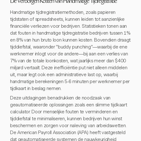
De Verborgen Kosten van Handmatige Tijdregistratie
Handmatige tijdregistratiemethoden, zoals papieren
tijdstaten of spreadsheets, kunnen leiden tot aanzienlijke
financiële verliezen voor bedrijven. Statistieken tonen aan
dat fouten in handmatige tijdregistratie bedrijven tussen 1%
en 8% van hun bruto loon kunnen kosten. Bovendien draagt
tijddiefstal, waaronder "buddy punching"—waarbij de ene
werknemer inlogt voor de andere—bij aan een verlies van
7% van de totale loonkosten, wat jaarlijks meer dan $400
miljard vertaalt. Deze inefficiëntie put niet alleen middelen
uit, maar legt ook een administratieve last op, waarbij
handmatige berekeningen 5-6 minuten per werknemer per
tijdkaart in beslag nemen.
Deze uitdagingen benadrukken de noodzaak van
geautomatiseerde oplossingen zoals een slimme tijdkaart
calculator. Door menselijke fouten te verminderen en
tijddiefstal te minimaliseren, kunnen bedrijven hun winst
beschermen en zorgen voor naleving van arbeidswetten.
De American Payroll Association (APA) heeft vastgesteld
dat geautomatiseerde systemen de nauwkeurigheid