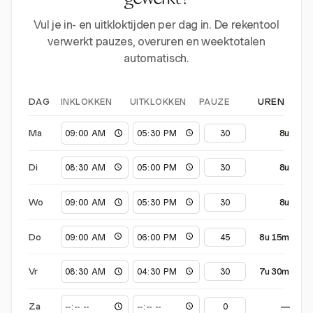
gewerkt?
Vul je in- en uitkloktijden per dag in. De rekentool
verwerkt pauzes, overuren en weektotalen
automatisch.
INKLOKKEN
UITKLOKKEN
PAUZE
DAG
UREN
Ma
8u
Di
8u
Wo
8u
Do
8u 15m
Vr
7u 30m
Za
—