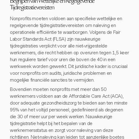
Begrijpen van Wettelijke en Regelgevende
Tijdregistratievereisten
Nonprofits moeten voldoen aan specifieke wettelijke en
regelgevende tijdregistratievereisten om naleving en
operationele efficiëntie te waarborgen. Volgens de Fair
Labor Standards Act (FLSA) zijn nauwkeurige
tijdregistraties verplicht voor alle niet-vrijgestelde
werknemers, die recht hebben op overuren tegen 1,5 keer
hun reguliere tarief voor uren die boven de 40 in een
werkweek worden gewerkt. Dit juridische kader is cruciaal
voor nonprofits om audits, juridische problemen en
mogelijke financiële sancties te vermijden.
Bovendien moeten nonprofits met meer dan 50
werknemers voldoen aan de Affordable Care Act (ACA),
door adequate gezondheidszorg te bieden aan ten minste
95% van het voltijd personeel, gedefinieerd als degenen
die 30 of meer uur per week werken. Nauwkeurige
tijdregistratie helpt bij het bepalen van de
werknemersstatus en zorgt voor naleving van deze
richtlijnen. Niet-naleving kan leiden tot aanzienlijke boetes