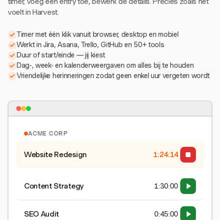
timer, voeg een entry toe, bewerk de details. Precies zoals het
voelt in Harvest.
Timer met één klik vanuit browser, desktop en mobiel
Werkt in Jira, Asana, Trello, GitHub en 50+ tools
Duur of start/einde — jij kiest
Dag-, week- en kalenderweergaven om alles bij te houden
Vriendelijke herinneringen zodat geen enkel uur vergeten wordt
ACME CORP
Website Redesign
1:24:15
Content Strategy
1:30:00
SEO Audit
0:45:00