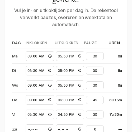
gewerkt?
Vul je in- en uitkloktijden per dag in. De rekentool
verwerkt pauzes, overuren en weektotalen
automatisch.
INKLOKKEN
UITKLOKKEN
PAUZE
DAG
UREN
Ma
8u
Di
8u
Wo
8u
Do
8u 15m
Vr
7u 30m
Za
—