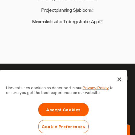
Projectplanning Sjabloon
Minimalistische Tijdregistratie App
Je tijd is het waard om bij te houden
— begin nu
Harvest uses cookies as described in our
Privacy Policy
to
ensure you get the best experience on our website.
Sluit je aan bij meer dan 70.000 bedrijven die tijd
registreren, klanten factureren en sneller betaald worden
Accept Cookies
met Harvest. Gratis te proberen, in 30 seconden
ingesteld.
Cookie Preferences
Probeer Harvest Gratis