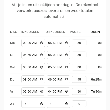
Vul je in- en uitkloktijden per dag in. De rekentool
verwerkt pauzes, overuren en weektotalen
automatisch.
INKLOKKEN
UITKLOKKEN
PAUZE
DAG
UREN
Ma
8u
Di
8u
Wo
8u
Do
8u 15m
Vr
7u 30m
Za
—