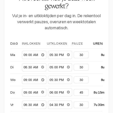
gewerkt?
Vul je in- en uitkloktijden per dag in. De rekentool
verwerkt pauzes, overuren en weektotalen
automatisch.
INKLOKKEN
UITKLOKKEN
PAUZE
DAG
UREN
Ma
8u
Di
8u
Wo
8u
Do
8u 15m
Vr
7u 30m