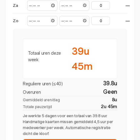
Za
—
Zo
—
39u
Totaal uren deze
week
45m
39.8u
Reguliere uren (≤40)
Geen
Overuren
8u
Gemiddeld uren/dag
2u 45m
Totale pauzetijd
Je werkte 5 dagen voor een totaal van 39.8 uur.
Handmatige kaarten missen gemiddeld 4,5 uur per
medewerker per week. Automatische registratie
dicht die kloof.