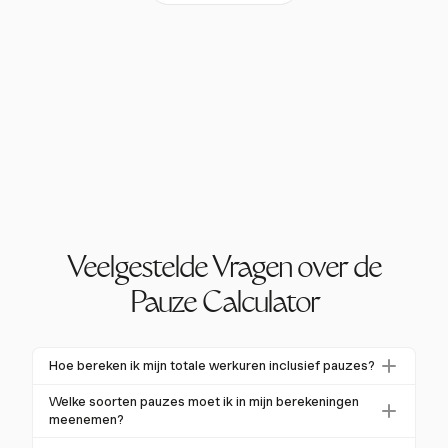
Veelgestelde Vragen over de
Pauze Calculator
Hoe bereken ik mijn totale werkuren inclusief pauzes?
Om totale werkuren inclusief pauzes te berekenen,
Welke soorten pauzes moet ik in mijn berekeningen
zet je de start- en eindtijden om naar een 24-
meenemen?
uursformaat, converteer je minuten naar decimale