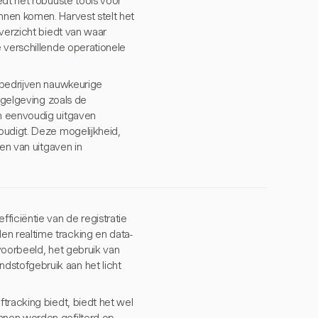
edt het robuuste tools voor
nnen komen. Harvest stelt het
overzicht biedt van waar
 verschillende operationele
 bedrijven nauwkeurige
regelgeving zoals de
n eenvoudig uitgaven
oudigt. Deze mogelijkheid,
en van uitgaven in
ficiëntie van de registratie
n realtime tracking en data-
voorbeeld, het gebruik van
stofgebruik aan het licht
tracking biedt, biedt het wel