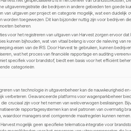
Harvest niet gespecialiseerd is in het beheer van brandstofkosten, bi
e uitgavenregistratie die bedrijven in andere gebieden ten goede ku
n van uitgaven per project en categorie mogelijk, wat een duidelijk 
n worden toegewezen. Dit kan bijzonder nuttig zijn voor bedrijven die
moeten beheren.
ties voor het registreren van uitgaven van Harvest zorgen ervoor dat
ties kunnen bijhouden, wat van vitaal belang is voor de naleving van 
eeping-eisen van de IRS. Door Harvest te gebruiken, kunnen bedrijve
iseren, wat het proces van financiële rapportage en auditing vereenv
iet specifiek voor brandstof, biedt een basis voor het efficiënt beher
llende categorieën.
egreren van technologie in uitgavenbeheer kan de nauwkeurigheid en ef
lijk verbeteren. Geavanceerde platforms voor wagenparkbeheer biede
, die cruciaal zijn voor het nemen van weloverwogen beslissingen. Bij
atiseerde rapportagesystemen kan snel patronen van overmatig brand
, waardoor managers snel corrigerende maatregelen kunnen nemen.
Harvest mogelijk geen specifieke telematica-integratie voor brandstof