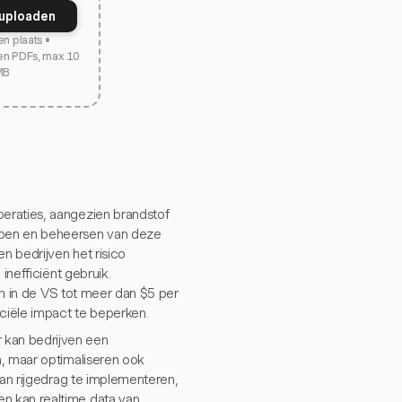
uploaden
en plaats •
en PDFs, max 10
MB
eraties, aangezien brandstof
jpen en beheersen van deze
n bedrijven het risico
inefficiënt gebruik.
zen in de VS tot meer dan $5 per
ciële impact te beperken.
 kan bedrijven een
n, maar optimaliseren ook
van rijgedrag te implementeren,
n kan realtime data van