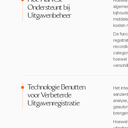
Hoe Harvest
Hoewel 
algemen
Ondersteunt bij
bijhoude
Uitgavenbeheer
middele
kosten 
De func
registra
recordk
categor
hoewel n
verschi
Technologie Benutten
Het int
aanzien
voor Verbeterde
analyse
Uitgavenregistratie
geautom
brengen
Hoewel 