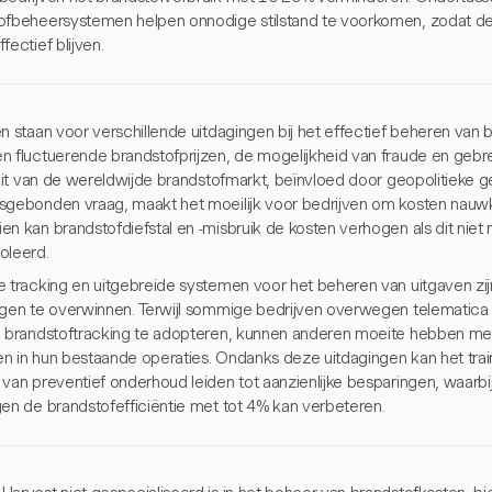
ofbeheersystemen helpen onnodige stilstand te voorkomen, zodat de
fectief blijven.
en staan voor verschillende uitdagingen bij het effectief beheren van
n fluctuerende brandstofprijzen, de mogelijkheid van fraude en gebre
iteit van de wereldwijde brandstofmarkt, beïnvloed door geopolitieke 
sgebonden vraag, maakt het moeilijk voor bedrijven om kosten nauwke
en kan brandstofdiefstal en -misbruik de kosten verhogen als dit niet
oleerd.
e tracking en uitgebreide systemen voor het beheren van uitgaven zi
ngen te overwinnen. Terwijl sommige bedrijven overwegen telematic
e brandstoftracking te adopteren, kunnen anderen moeite hebben met
n in hun bestaande operaties. Ondanks deze uitdagingen kan het trai
 van preventief onderhoud leiden tot aanzienlijke besparingen, waar
gen de brandstofefficiëntie met tot 4% kan verbeteren.