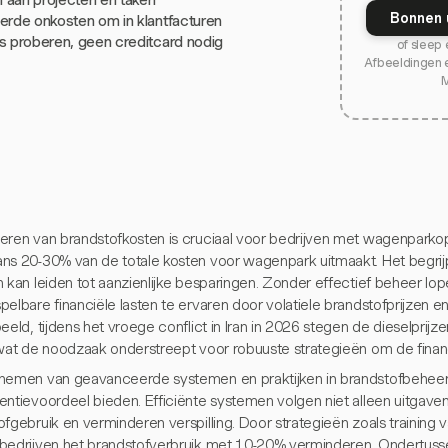
Bonnen 
erde onkosten om in klantfacturen
s proberen, geen creditcard nodig
of sleep 
Afbeeldingen 
eren van brandstofkosten is cruciaal voor bedrijven met wagenparkop
ns 20-30% van de totale kosten voor wagenpark uitmaakt. Het begri
 kan leiden tot aanzienlijke besparingen. Zonder effectief beheer lope
elbare financiële lasten te ervaren door volatiele brandstofprijzen en 
eeld, tijdens het vroege conflict in Iran in 2026 stegen de dieselprij
 wat de noodzaak onderstreept voor robuuste strategieën om de finan
nemen van geavanceerde systemen en praktijken in brandstofbeheer
entievoordeel bieden. Efficiënte systemen volgen niet alleen uitgave
fgebruik en verminderen verspilling. Door strategieën zoals training 
bedrijven het brandstofverbruik met 10-20% verminderen. Ondertusse