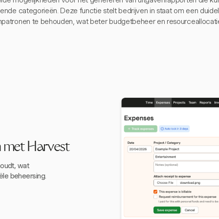
eide mogelijkheden voor het genereren van uitgavenrapporten die ku
lende categorieën. Deze functie stelt bedrijven in staat om een duidel
npatronen te behouden, wat beter budgetbeheer en resourceallocatie
n met Harvest
houdt, wat
ële beheersing.