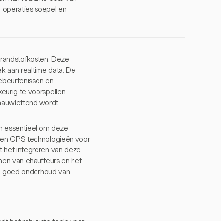
 operaties soepel en
 brandstofkosten. Deze
k aan realtime data. De
gebeurtenissen en
urig te voorspellen.
 nauwlettend wordt
jn essentieel om deze
a en GPS-technologieën voor
 het integreren van deze
nen van chauffeurs en het
bij goed onderhoud van