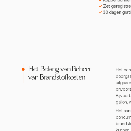
Zet geregistre
30 dagen grati
Het Belang van Beheer
Het beh
doorgaa
van Brandstofkosten
uitgaven
onvoorsp
Bijvoorb
gallon,
Het aan
concurr
brandsto
kunnen 