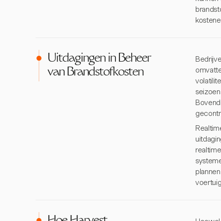
brandst
kostenef
Uitdagingen in Beheer
Bedrijv
omvatte
van Brandstofkosten
volatil
seizoen
Bovendi
gecontr
Realtim
uitdagi
realtim
systeme
plannen
voertui