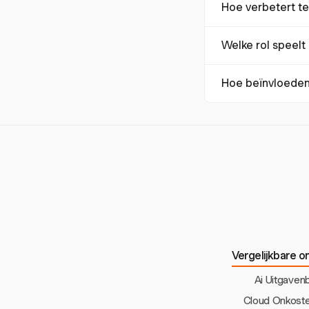
Hoe verbetert te
transacties kunnen 
rapportage en biedt
Technologie zoals 
Welke rol speelt
voertuigprestaties 
brandstofverbruik t
Preventief onderhou
Hoe beïnvloeden
kan verbeteren. Re
voorkomen.
Brandstofprijzen zi
Effectieve beheers
aan prijsfluctuaties.
Vergelijkbare o
Ai Uitgaven
Cloud Onkost