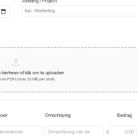
Afdeling / Project
 hierheen of klik om te uploaden
 en PDFs (max 10 MB per stuk)
cier
Omschrijving
Bedrag
$