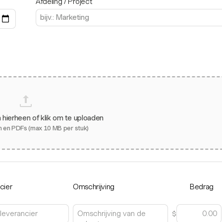
Afdeling / Project
 hierheen of klik om te uploaden
 en PDFs (max 10 MB per stuk)
cier
Omschrijving
Bedrag
$