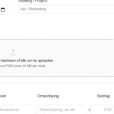
Afdeling / Project
 hierheen of klik om te uploaden
 en PDFs (max 10 MB per stuk)
cier
Omschrijving
Bedrag
$