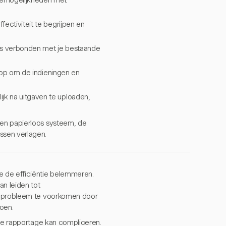
iemogelijkheden met
ectiviteit te begrijpen en
is verbonden met je bestaande
 op om de indieningen en
k na uitgaven te uploaden,
een papierloos systeem, de
ssen verlagen.
e de efficiëntie belemmeren.
an leiden tot
it probleem te voorkomen door
doen.
ële rapportage kan compliceren.