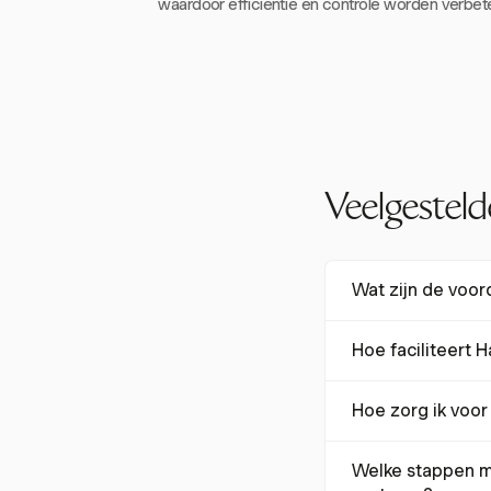
waardoor efficiëntie en controle worden verbet
Veelgestel
Wat zijn de voo
Papierloze onkoste
Hoe faciliteert 
meer dan 50% worde
vrijkomen voor str
Harvest faciliteer
risico's te verminde
Hoe zorg ik voor
naadloos te integr
het financiële behe
Om naleving te waa
Welke stappen m
audits. Regelgeving