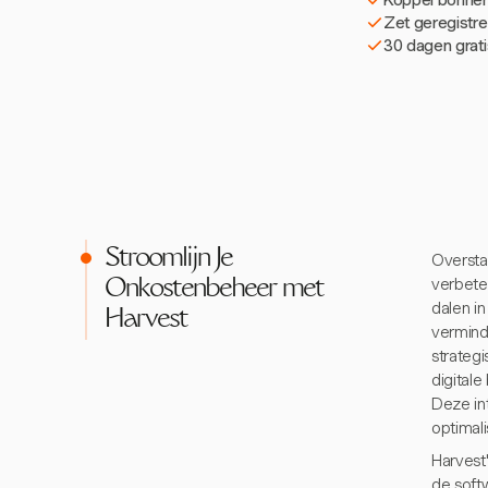
Zet geregistre
30 dagen grati
Stroomlijn Je
Oversta
verbete
Onkostenbeheer met
dalen i
Harvest
vermind
strateg
digital
Deze int
optimali
Harvest
de soft