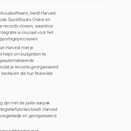
khoudsoftware, biedt Harvest
zoals QuickBooks Online en
le records vloeien, waardoor
gratie is cruciaal voor het
apportageprocessen.
van Harvest met je
t helpt om budgetten te
n geautomatiseerde
 zodat je records georganiseerd
 bedrijven die hun financiële
zijn met de juiste aanpak.
tegratiefuncties biedt. Harvest
toegankelijk en georganiseerd