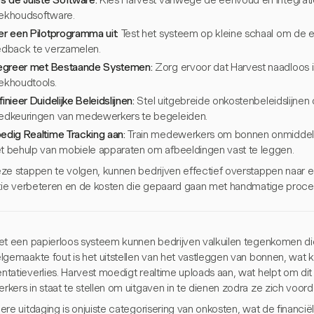
s de Juiste Software:
Kies Harvest vanwege de eenvoud en integrat
ekhoudsoftware.
er een Pilotprogramma uit:
Test het systeem op kleine schaal om de eff
edback te verzamelen.
tegreer met Bestaande Systemen:
Zorg ervoor dat Harvest naadloos 
ekhoudtools.
inieer Duidelijke Beleidslijnen:
Stel uitgebreide onkostenbeleidslijnen
edkeuringen van medewerkers te begeleiden.
edig Realtime Tracking aan:
Train medewerkers om bonnen onmiddellij
t behulp van mobiele apparaten om afbeeldingen vast te leggen.
ze stappen te volgen, kunnen bedrijven effectief overstappen naar 
ntie verbeteren en de kosten die gepaard gaan met handmatige proce
et een papierloos systeem kunnen bedrijven valkuilen tegenkomen di
lgemaakte fout is het uitstellen van het vastleggen van bonnen, wat k
tatieverlies. Harvest moedigt realtime uploads aan, wat helpt om d
kers in staat te stellen om uitgaven in te dienen zodra ze zich voor
ere uitdaging is onjuiste categorisering van onkosten, wat de financi