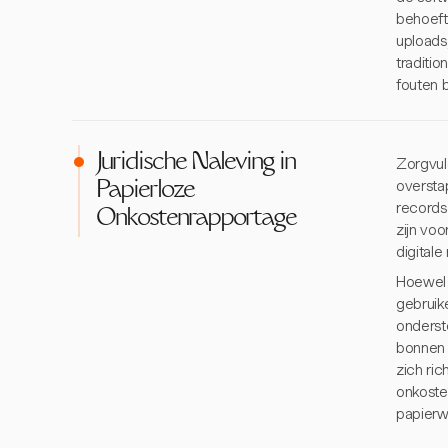
behoeft
uploads,
traditi
fouten 
Juridische Naleving in
Zorgvuld
oversta
Papierloze
records
Onkostenrapportage
zijn voo
digitale
Hoewel 
gebruik
onderst
bonnen 
zich ri
onkoste
papierw