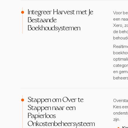
Integreer Harvest met Je
Voor be
een naa
Bestaande
Xero, z
Boekhoudsystemen
de beho
behoude
Realtim
boekhou
optimal
categor
en gemak
beheersp
Stappen om Over te
Oversta
Kies eer
Stappen naar een
onderst
Papierloos
zijn.
Onkostenbeheersysteem