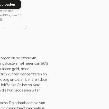
uploaden
en plaats •
en PDFs, max 10
MB
lagen en de efficiëntie
rkingskosten met meer dan 50%
 alleen geld, maar
s zich kunnen concentreren op
nvoudig onkosten beheren door
uickBooks Online en Xero.
n die hun processen willen
teams. De schaalbaarheid van
 oplossing biedt naarmate je