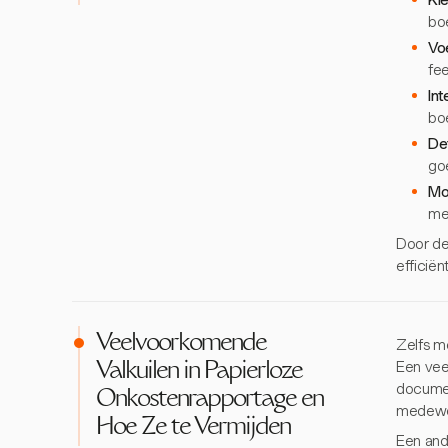
Kie
bo
Vo
fe
In
bo
Def
go
Mo
me
Door de
efficië
Veelvoorkomende
Zelfs m
Een vee
Valkuilen in Papierloze
documen
Onkostenrapportage en
medewer
Hoe Ze te Vermijden
Een and