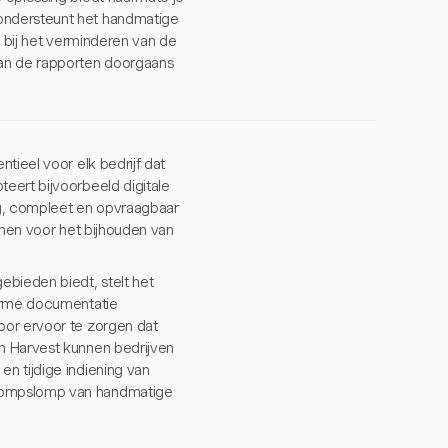
ondersteunt het handmatige
t bij het verminderen van de
van de rapporten doorgaans
tieel voor elk bedrijf dat
eert bijvoorbeeld digitale
rig, compleet en opvraagbaar
jnen voor het bijhouden van
ebieden biedt, stelt het
forme documentatie
oor ervoor te zorgen dat
n Harvest kunnen bedrijven
n tijdige indiening van
 rompslomp van handmatige