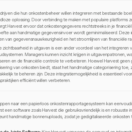
drijven die hun onkostenbeheer willen integreren met bestaande boe
dloze oplossing. Door verbinding te maken met populaire platforms 
orgt Harvest ervoor dat onkostengegevens rechtstreeks in je financië
efte aan handmatige gegevensinvoer wordt geminimaliseerd. Deze inte
n van gegevensnauwkeurigheid en het stroomlijnen van financiële r
e zichtbaarheid in uitgaven is een ander voordeel van het integreren 
dsystemen. Managers kunnen inzicht krijgen in uitgavenpatronen, wa
iseren en de financiële controle te verbeteren. Hoewel Harvest gee
isering van onkosten biedt, staat het handmatige categorisering toe,
kelijk te beheren zijn. Deze integratiemogelijkheid is essentieel voor
raktijken efficiënt willen verbeteren.
ppen naar een papierloos onkostenrapportagesysteem kan eenvoudig 
st een software zoals Harvest die gebruiksvriendelijk is en robuuste in
eunt handmatige bonnenuploads, zodat je gedigitaliseerde onkosten 