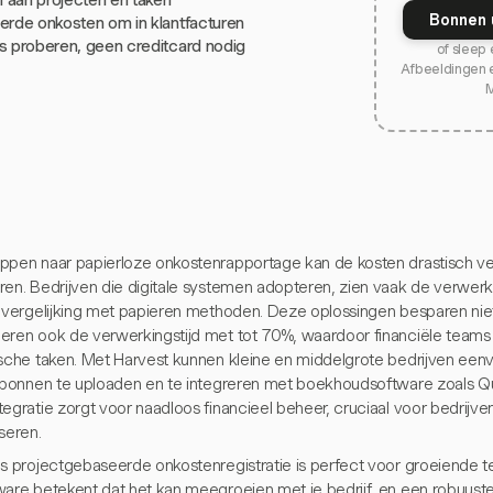
Bonnen 
erde onkosten om in klantfacturen
s proberen, geen creditcard nodig
of sleep 
Afbeeldingen 
ppen naar papierloze onkostenrapportage kan de kosten drastisch ver
ren. Bedrijven die digitale systemen adopteren, zien vaak de verwe
n vergelijking met papieren methoden. Deze oplossingen besparen niet
eren ook de verwerkingstijd met tot 70%, waardoor financiële team
ische taken. Met Harvest kunnen kleine en middelgrote bedrijven ee
e bonnen te uploaden en te integreren met boekhoudsoftware zoals Q
egratie zorgt voor naadloos financieel beheer, cruciaal voor bedrijve
seren.
's projectgebaseerde onkostenregistratie is perfect voor groeiende 
ware betekent dat het kan meegroeien met je bedrijf, en een robuuste