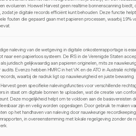
en evolueren. Hoewel Harvest geen realtime bonnenscanning biedt, 
 zodat je digitale records efficiënt kunt behouden. Deze functie help
onele fouten die gepaard gaan met papieren processen, waarbij 19% 
bevat.
ige naleving van de wetgeving in digitale onkostenrapportage is essen
pt naar een papierloos systeem. De IRS in de Verenigde Staten accept
 als juridisch gelijkwaardig aan papieren originelen, mits ze nauwkeu
r audits. Evenzo hebben HMRC in het VK en de ATO in Australië richtli
 records, waarbij de nadruk ligt op nauwkeurigheid en juiste bewaring.
Harvest geen specifieke nalevingsfuncties voor verschillende rechtsg
ers in staat om digitale bonnen te uploaden, wat de creatie van con
eunt. Deze mogelijkheid helpt om te voldoen aan de basisvereisten d
leesbaar zijn en veilig worden opgeslagen. Door gebruik te maken va
chten op het handhaven van naleving door nauwkeurige recordkeeping e
nrapporten, in overeenstemming met lokale regelgeving zonder de
erk.