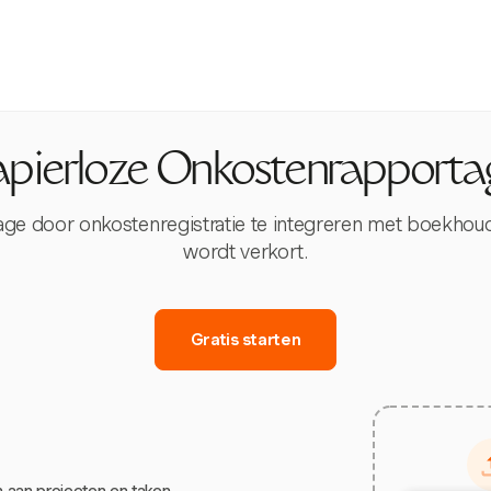
apierloze Onkostenrapporta
ge door onkostenregistratie te integreren met boekhou
wordt verkort.
Gratis starten
 aan projecten en taken