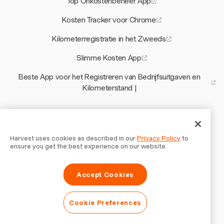
Top Onkostenbeheer App
Kosten Tracker voor Chrome
Kilometerregistratie in het Zweeds
Slimme Kosten App
Beste App voor het Registreren van Bedrijfsuitgaven en
Kilometerstand |
Andere Harvest-tools
All in One Uurtarief Calculator
Harvest uses cookies as described in our
Privacy Policy
to
ensure you get the best experience on our website.
Contracttemplate voor Metselaars
Accept Cookies
Facturatiesoftware voor Onderwijs
Wat is een Projectcharter
Cookie Preferences
Timesheet Sjabloon