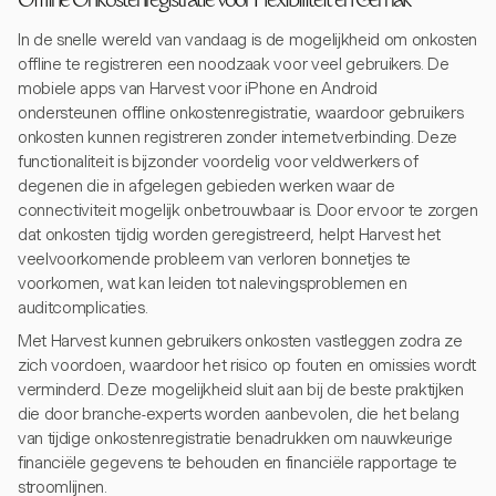
Offline Onkostenregistratie voor Flexibiliteit en Gemak
In de snelle wereld van vandaag is de mogelijkheid om onkosten
offline te registreren een noodzaak voor veel gebruikers. De
mobiele apps van Harvest voor iPhone en Android
ondersteunen offline onkostenregistratie, waardoor gebruikers
onkosten kunnen registreren zonder internetverbinding. Deze
functionaliteit is bijzonder voordelig voor veldwerkers of
degenen die in afgelegen gebieden werken waar de
connectiviteit mogelijk onbetrouwbaar is. Door ervoor te zorgen
dat onkosten tijdig worden geregistreerd, helpt Harvest het
veelvoorkomende probleem van verloren bonnetjes te
voorkomen, wat kan leiden tot nalevingsproblemen en
auditcomplicaties.
Met Harvest kunnen gebruikers onkosten vastleggen zodra ze
zich voordoen, waardoor het risico op fouten en omissies wordt
verminderd. Deze mogelijkheid sluit aan bij de beste praktijken
die door branche-experts worden aanbevolen, die het belang
van tijdige onkostenregistratie benadrukken om nauwkeurige
financiële gegevens te behouden en financiële rapportage te
stroomlijnen.