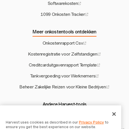
Softwarekosten
1099 Onkosten Tracker
Meer onkostentools ontdekken
Onkostenrapport Csv
Kostenregistratie voor Zelfstandigen
Creditcarduitgavenrapport Template
Tankvergoeding voor Werknemers
Beheer Zakelijke Reizen voor Kleine Bedrijven
Andere Harvest-tools
1099 vs W2 Uurtarief
Harvest uses cookies as described in our
Privacy Policy
to
Sjabloon voor overeenkomst van zelfstandige in het Russisch
ensure you get the best experience on our website.