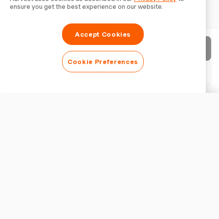
ensure you get the best experience on our website.
Accept Cookies
Factuur verzenden
Cookie Preferences
PDF downloaden
Factuur aanpassen
WEERGAVE
Logo toevoegen
Factuurtitel tonen
FACTUURINSTELLINGEN
Valuta