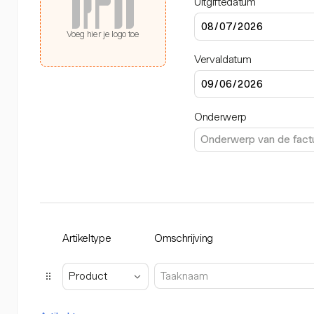
Uitgiftedatum
Voeg hier je logo toe
Vervaldatum
Onderwerp
Artikeltype
Omschrijving
Product