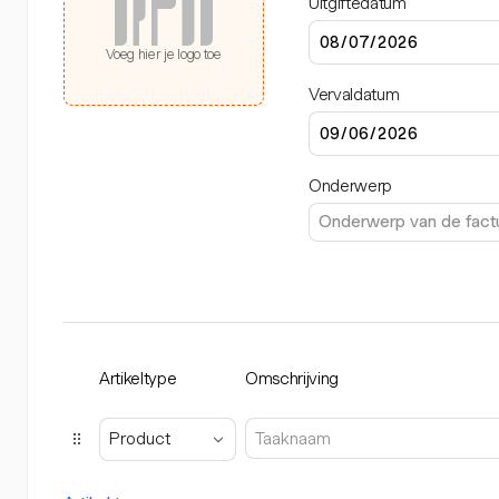
Uitgiftedatum
Voeg hier je logo toe
Vervaldatum
Onderwerp
Artikeltype
Omschrijving
Product