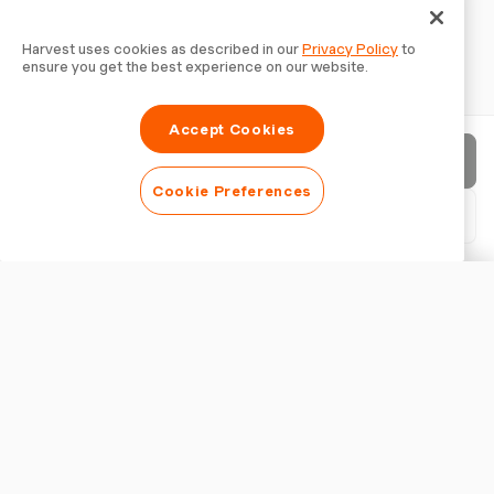
Harvest uses cookies as described in our
Privacy Policy
to
ensure you get the best experience on our website.
Accept Cookies
Factuur verzenden
Cookie Preferences
PDF downloaden
Factuur aanpassen
WEERGAVE
Logo toevoegen
Factuurtitel tonen