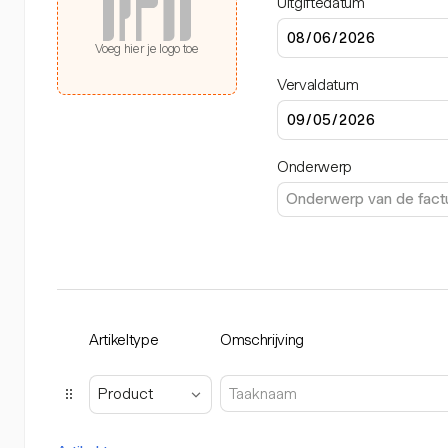
Uitgiftedatum
Voeg hier je logo toe
Vervaldatum
Onderwerp
Artikeltype
Omschrijving
Product