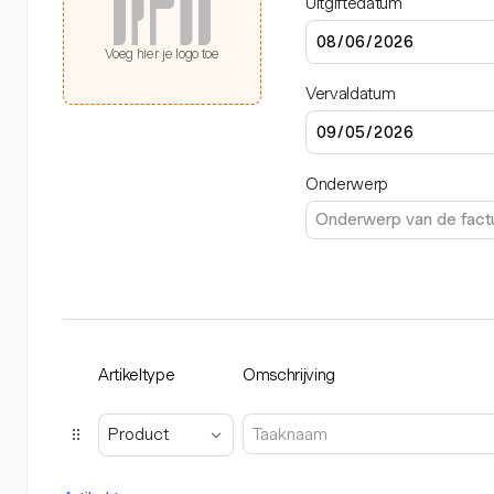
Uitgiftedatum
Voeg hier je logo toe
Vervaldatum
Onderwerp
Artikeltype
Omschrijving
Product