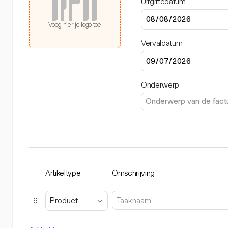
Uitgiftedatum
Voeg hier je logo toe
Vervaldatum
Onderwerp
Artikeltype
Omschrijving
Product