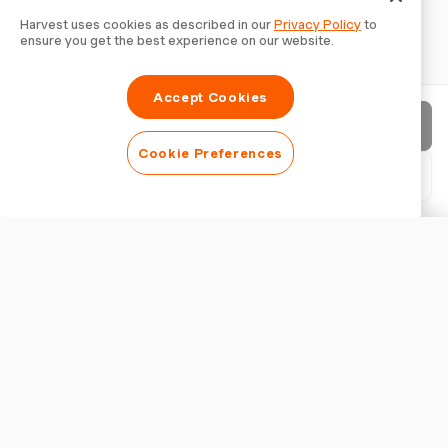
Harvest uses cookies as described in our
Privacy Policy
to
ensure you get the best experience on our website.
Accept Cookies
Factuur verzenden
Cookie Preferences
PDF downloaden
Factuur aanpassen
WEERGAVE
Logo toevoegen
Factuurtitel tonen
FACTUURINSTELLINGEN