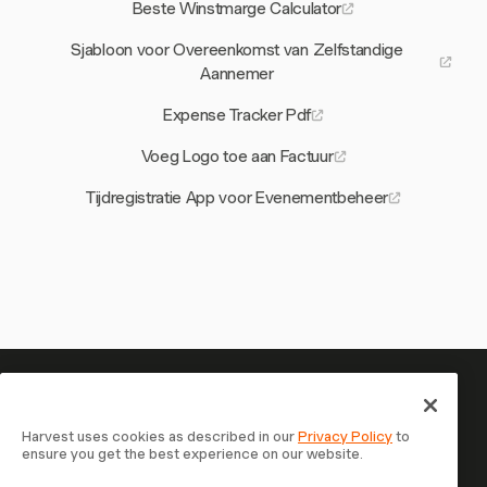
Beste Winstmarge Calculator
Sjabloon voor Overeenkomst van Zelfstandige
Aannemer
Expense Tracker Pdf
Voeg Logo toe aan Factuur
Tijdregistratie App voor Evenementbeheer
Je tijd is het waard om bij te
houden — begin nu
Harvest uses cookies as described in our
Privacy Policy
to
ensure you get the best experience on our website.
Sluit je aan bij meer dan 70.000 bedrijven die tijd