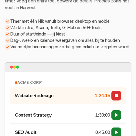
timer, voeg een entry toe, bewerk de details. Precies zoals het
voelt in Harvest.
Timer met één klik vanuit browser, desktop en mobiel
Werkt in Jira, Asana, Trello, GitHub en 50+ tools
Duur of start/einde — jij kiest
Dag-, week- en kalenderweergaven om alles bij te houden
Vriendelijke herinneringen zodat geen enkel uur vergeten wordt
ACME CORP
Website Redesign
1:24:15
Content Strategy
1:30:00
SEO Audit
0:45:00