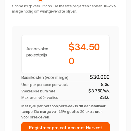
Scope krijgt vaak uitloop. De meeste projecten hebben 10–25%
marge nodig om winstgevend te blijven.
$34.50
Aanbevolen
projectprijs
0
$30.000
Basiskosten (vóór marge)
8,3u
Uren per persoon per week
$3.750/wk
Wekelijkse burn rate
230u
Max. uren vóór verlies
Met 8,3u per persoon per week is dit een haalbaar
tempo. De marge van 15% geeft u 30 extra uren
vóór break-even.
Registreer projecturen met Harvest