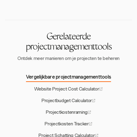
zoals scopewijzigingen of prijsstijgingen van
softwareontwikkeling en IT-infrastructuur. Deze
materialen, waardoor het budget wordt beschermd.
calculators houden rekening met sectorspecifieke
parameters om nauwkeurige en relevante
kostenramingen te bieden.
Gerelateerde
projectmanagementtools
Ontdek meer manieren om je projecten te beheren
Vergelijkbare projectmanagementtools
Website Project Cost Calculator
Projectbudget Calculator
Projectkostenraming
Projectkosten Tracker
Project Schatting Calculator