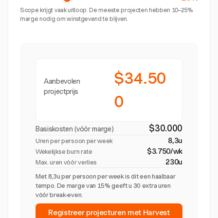
Scope krijgt vaak uitloop. De meeste projecten hebben 10–25%
marge nodig om winstgevend te blijven.
$34.50
Aanbevolen
projectprijs
0
$30.000
Basiskosten (vóór marge)
8,3u
Uren per persoon per week
$3.750/wk
Wekelijkse burn rate
230u
Max. uren vóór verlies
Met 8,3u per persoon per week is dit een haalbaar
tempo. De marge van 15% geeft u 30 extra uren
vóór break-even.
Registreer projecturen met Harvest