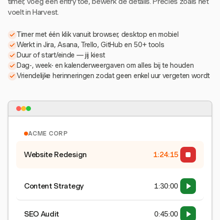
timer, voeg een entry toe, bewerk de details. Precies zoals het
voelt in Harvest.
Timer met één klik vanuit browser, desktop en mobiel
Werkt in Jira, Asana, Trello, GitHub en 50+ tools
Duur of start/einde — jij kiest
Dag-, week- en kalenderweergaven om alles bij te houden
Vriendelijke herinneringen zodat geen enkel uur vergeten wordt
ACME CORP
Website Redesign
1:24:15
Content Strategy
1:30:00
SEO Audit
0:45:00