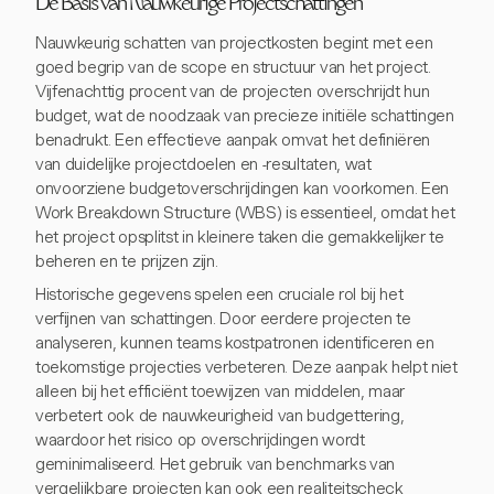
De Basis van Nauwkeurige Projectschattingen
Nauwkeurig schatten van projectkosten begint met een
goed begrip van de scope en structuur van het project.
Vijfenachttig procent van de projecten overschrijdt hun
budget, wat de noodzaak van precieze initiële schattingen
benadrukt. Een effectieve aanpak omvat het definiëren
van duidelijke projectdoelen en -resultaten, wat
onvoorziene budgetoverschrijdingen kan voorkomen. Een
Work Breakdown Structure (WBS) is essentieel, omdat het
het project opsplitst in kleinere taken die gemakkelijker te
beheren en te prijzen zijn.
Historische gegevens spelen een cruciale rol bij het
verfijnen van schattingen. Door eerdere projecten te
analyseren, kunnen teams kostpatronen identificeren en
toekomstige projecties verbeteren. Deze aanpak helpt niet
alleen bij het efficiënt toewijzen van middelen, maar
verbetert ook de nauwkeurigheid van budgettering,
waardoor het risico op overschrijdingen wordt
geminimaliseerd. Het gebruik van benchmarks van
vergelijkbare projecten kan ook een realiteitscheck