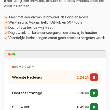
timer, voeg een entry toe, bewerk de details. Precies zoals het
voelt in Harvest.
Timer met één klik vanuit browser, desktop en mobiel
Werkt in Jira, Asana, Trello, GitHub en 50+ tools
Duur of start/einde — jij kiest
Dag-, week- en kalenderweergaven om alles bij te houden
Vriendelijke herinneringen zodat geen enkel uur vergeten wordt
ACME CORP
Website Redesign
1:24:15
Content Strategy
1:30:00
SEO Audit
0:45:00