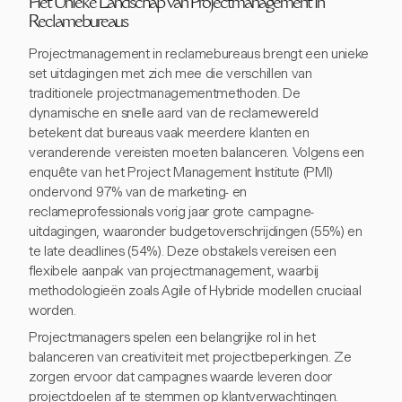
Het Unieke Landschap van Projectmanagement in
Reclamebureaus
Projectmanagement in reclamebureaus brengt een unieke
set uitdagingen met zich mee die verschillen van
traditionele projectmanagementmethoden. De
dynamische en snelle aard van de reclamewereld
betekent dat bureaus vaak meerdere klanten en
veranderende vereisten moeten balanceren. Volgens een
enquête van het Project Management Institute (PMI)
ondervond 97% van de marketing- en
reclameprofessionals vorig jaar grote campagne-
uitdagingen, waaronder budgetoverschrijdingen (55%) en
te late deadlines (54%). Deze obstakels vereisen een
flexibele aanpak van projectmanagement, waarbij
methodologieën zoals Agile of Hybride modellen cruciaal
worden.
Projectmanagers spelen een belangrijke rol in het
balanceren van creativiteit met projectbeperkingen. Ze
zorgen ervoor dat campagnes waarde leveren door
projectdoelen af te stemmen op klantverwachtingen.