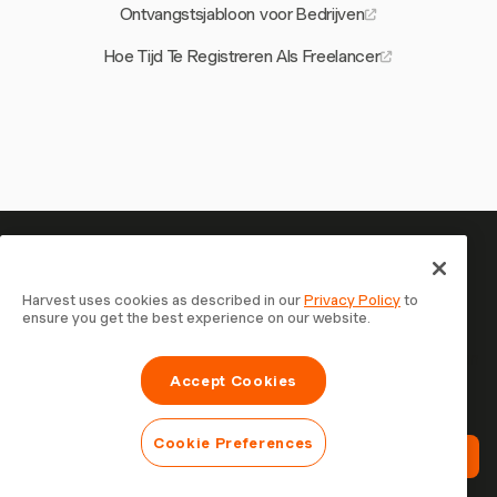
Ontvangstsjabloon voor Bedrijven
Hoe Tijd Te Registreren Als Freelancer
Je tijd is het waard om bij te
houden — begin nu
Harvest uses cookies as described in our
Privacy Policy
to
ensure you get the best experience on our website.
Sluit je aan bij meer dan 70.000 bedrijven die tijd
registreren, klanten factureren en sneller betaald worden
Accept Cookies
met Harvest. Gratis te proberen, in 30 seconden
ingesteld.
Cookie Preferences
Probeer Harvest Gratis