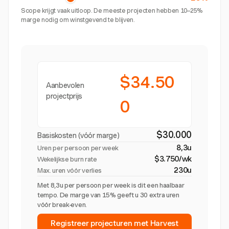
Scope krijgt vaak uitloop. De meeste projecten hebben 10–25%
marge nodig om winstgevend te blijven.
$34.50
Aanbevolen
projectprijs
0
$30.000
Basiskosten (vóór marge)
8,3u
Uren per persoon per week
$3.750/wk
Wekelijkse burn rate
230u
Max. uren vóór verlies
Met 8,3u per persoon per week is dit een haalbaar
tempo. De marge van 15% geeft u 30 extra uren
vóór break-even.
Registreer projecturen met Harvest