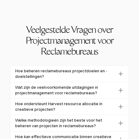
Veelgestelde Vragen over
Projectmanagement voor
Reclamebureaus
Hoe beheren reclamebureaus projectdoelen en -
doelstellingen?
Reclamebureaus gebruiken doorgaans de SMART-
Wat zijn de veelvoorkomende uitdagingen in
methode om projectdoelen en -doelstellingen te
projectmanagement voor reclamebureaus?
definiëren. Dit houdt in dat doelen Specifiek,
Veelvoorkomende uitdagingen zijn scope creep,
Hoe ondersteunt Harvest resource allocatie in
Meetbaar, Haalbaar, Relevant en Tijdgebonden zijn.
budgetoverschrijdingen en te late deadlines. Volgens
creatieve projecten?
Door deze doelen af te stemmen op de algemene
een PMI-enquête ondervond 97% van de
Harvest helpt bij resource allocatie door
bedrijfsdoelstellingen en klantverwachtingen, kunnen
Welke methodologieën zijn het beste voor het
bureauprofessionals vorig jaar grote campagne-
gedetailleerde rapporten en tools voor
bureaus ervoor zorgen dat hun campagnes gericht en
beheren van projecten in reclamebureaus?
uitdagingen, wat de noodzaak van gestructureerde
teammanagement te bieden. Bureaus kunnen taken
effectief zijn.
Agile en Hybride
projectmanagementpraktijken benadrukt om deze
Hoe kan effectieve communicatie binnen creatieve
toewijzen op basis van de vaardigheden van