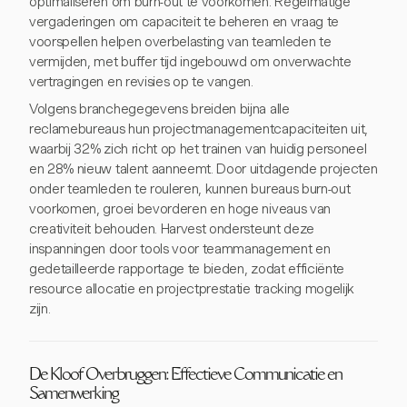
optimaliseren om burn-out te voorkomen. Regelmatige
vergaderingen om capaciteit te beheren en vraag te
voorspellen helpen overbelasting van teamleden te
vermijden, met buffer tijd ingebouwd om onverwachte
vertragingen en revisies op te vangen.
Volgens branchegegevens breiden bijna alle
reclamebureaus hun projectmanagementcapaciteiten uit,
waarbij 32% zich richt op het trainen van huidig personeel
en 28% nieuw talent aanneemt. Door uitdagende projecten
onder teamleden te rouleren, kunnen bureaus burn-out
voorkomen, groei bevorderen en hoge niveaus van
creativiteit behouden. Harvest ondersteunt deze
inspanningen door tools voor teammanagement en
gedetailleerde rapportage te bieden, zodat efficiënte
resource allocatie en projectprestatie tracking mogelijk
zijn.
De Kloof Overbruggen: Effectieve Communicatie en
Samenwerking