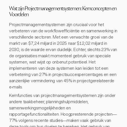
Wat zijn Projectmanagementsystemen: Kernconcepten en
Voordelen
Projectmanagementsystemen zijn cruciaal voor het
verbeteren van de workflowefficiëntie en samenwerking in
verschillende sectoren. Met een verwachte groei van de
markt van $7,24 miljard in 2025 naar $12,02 miljard in
2030, is de waarde ervan duidelijk. Echter, slechts 23% van
de organisaties maakt momenteel gebruik van speciale
systemen, wat wijst op onbenut potentieel. Het
implementeren van deze systemen kan leiden tot een
verbetering van 27% in projectsuccespercentages en een
aanzienlijke vermindering van 45% in projectgerelateerde
e-mails.
Kernfuncties van projectmanagementsystemen zijn onder
andere taakbeheer, planningshulpmiddelen,
samenwerkingsmogelijkheden en
rapportagefunctionaliteiten. Hoogpresterende projecten—
77% volgens recente studies—maken vaak gebruik van
deze tools om hun doelen te bereiken. Het gebruik van