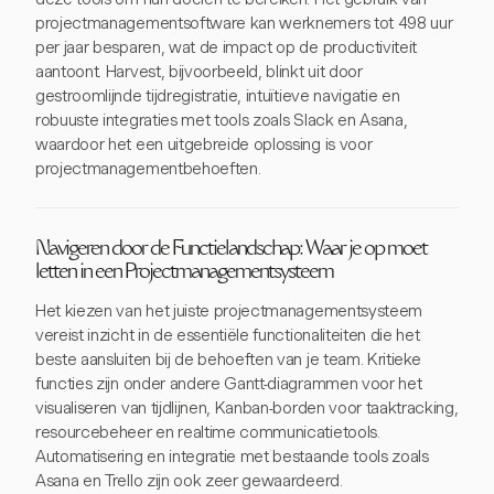
projectmanagementsoftware kan werknemers tot 498 uur
per jaar besparen, wat de impact op de productiviteit
aantoont. Harvest, bijvoorbeeld, blinkt uit door
gestroomlijnde tijdregistratie, intuïtieve navigatie en
robuuste integraties met tools zoals Slack en Asana,
waardoor het een uitgebreide oplossing is voor
projectmanagementbehoeften.
Navigeren door de Functielandschap: Waar je op moet
letten in een Projectmanagementsysteem
Het kiezen van het juiste projectmanagementsysteem
vereist inzicht in de essentiële functionaliteiten die het
beste aansluiten bij de behoeften van je team. Kritieke
functies zijn onder andere Gantt-diagrammen voor het
visualiseren van tijdlijnen, Kanban-borden voor taaktracking,
resourcebeheer en realtime communicatietools.
Automatisering en integratie met bestaande tools zoals
Asana en Trello zijn ook zeer gewaardeerd.