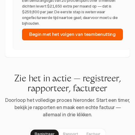
Een benuttingsgat van 20 procentpunt over 5 mensen
dichten levert $21,650 extra per maand op — dat is
$259,800 per jaar. De eerste stap is weten waar
ongefactureerde tijd naartoe gaat; daarvoor moet u die
bijhouden.
Begin met het volgen van teambenutting
Zie het in actie — registreer,
rapporteer, factureer
Doorloop het volledige proces hieronder. Start een timer,
bekijk je rapporten en maak een echte factuur —
allemaal in drie klikken.
Registreer
Rapport
Factuur