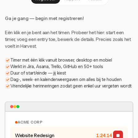
Ga je gang — begin met registreren!
Eén klik en je bent aan het timen. Probeer het hier: start een
timer, voeg een entry toe, bewerk de details. Precies zoals het
voelt in Harvest.
Timer met één klik vanuit browser, desktop en mobiel
Werkt in Jira, Asana, Trello, GitHub en 50+ tools
Duur of start/einde — jij kiest
Dag-, week- en kalenderweergaven om alles bij te houden
Vriendelijke herinneringen zodat geen enkel uur vergeten wordt
ACME CORP
Website Redesign
1:24:15