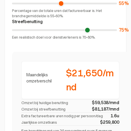
55%
Percentage van de totale uren dat factureerbaar is. Het
branchegemiddelde is 55–60%.
Streefbenutting
75%
Een realistisch doel voor dienstverleners is 70–80%.
$21,650/m
Maandelijks
omzetverschil
nd
$59,538/mnd
Omzet bij huidige benutting
$81,187/mnd
Omzet bij streefbenutting
1.6u
Extra factureerbare uren nodig per persoon/dag
$259,800
Jaarlijkse omzetkans
Een benuttingsgat van 20 procentpunt over 5 mensen