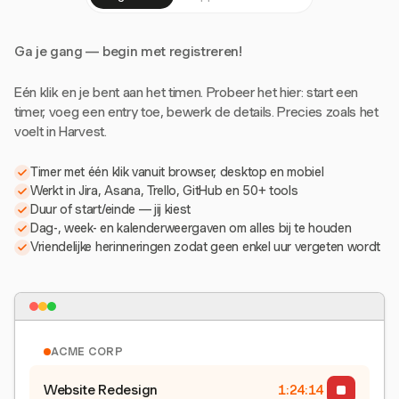
Ga je gang — begin met registreren!
Eén klik en je bent aan het timen. Probeer het hier: start een
timer, voeg een entry toe, bewerk de details. Precies zoals het
voelt in Harvest.
Timer met één klik vanuit browser, desktop en mobiel
Werkt in Jira, Asana, Trello, GitHub en 50+ tools
Duur of start/einde — jij kiest
Dag-, week- en kalenderweergaven om alles bij te houden
Vriendelijke herinneringen zodat geen enkel uur vergeten wordt
ACME CORP
Website Redesign
1:24:15