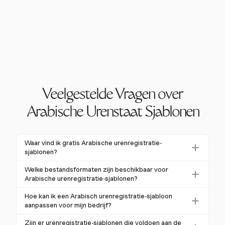
Veelgestelde Vragen over
Arabische Urenstaat Sjablonen
Waar vind ik gratis Arabische urenregistratie-
sjablonen?
Gratis Arabische urenregistratie-sjablonen zijn online
Welke bestandsformaten zijn beschikbaar voor
beschikbaar in formaten zoals Excel, PDF en Google
Arabische urenregistratie-sjablonen?
Sheets. Veel platforms bieden downloadbare
Arabische urenregistratie-sjablonen zijn beschikbaar in
Hoe kan ik een Arabisch urenregistratie-sjabloon
sjablonen die kunnen worden aangepast aan
verschillende formaten, waaronder Excel, PDF,
aanpassen voor mijn bedrijf?
specifieke bedrijfsbehoeften.
Google Sheets en Word. Sommige sjablonen zijn ook
Om een Arabisch urenregistratie-sjabloon aan te
Zijn er urenregistratie-sjablonen die voldoen aan de