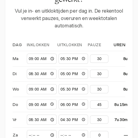
gewerkt?
Vul je in- en uitkloktijden per dag in. De rekentool
verwerkt pauzes, overuren en weektotalen
automatisch.
INKLOKKEN
UITKLOKKEN
PAUZE
DAG
UREN
Ma
8u
Di
8u
Wo
8u
Do
8u 15m
Vr
7u 30m
Za
—