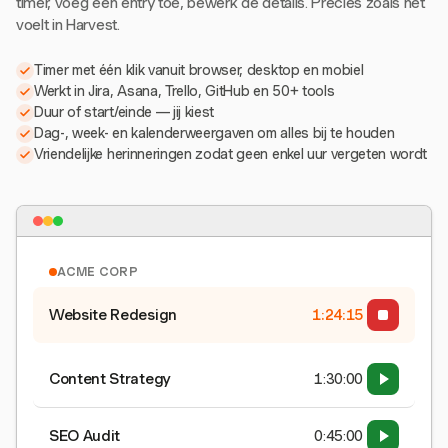
timer, voeg een entry toe, bewerk de details. Precies zoals het
voelt in Harvest.
Timer met één klik vanuit browser, desktop en mobiel
Werkt in Jira, Asana, Trello, GitHub en 50+ tools
Duur of start/einde — jij kiest
Dag-, week- en kalenderweergaven om alles bij te houden
Vriendelijke herinneringen zodat geen enkel uur vergeten wordt
ACME CORP
Website Redesign
1:24:16
Content Strategy
1:30:00
SEO Audit
0:45:00