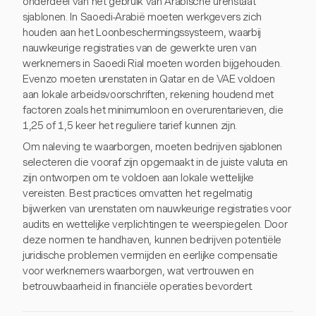
onderdeel van het gebruik van Arabische urenstaat
sjablonen. In Saoedi-Arabië moeten werkgevers zich
houden aan het Loonbeschermingssysteem, waarbij
nauwkeurige registraties van de gewerkte uren van
werknemers in Saoedi Rial moeten worden bijgehouden.
Evenzo moeten urenstaten in Qatar en de VAE voldoen
aan lokale arbeidsvoorschriften, rekening houdend met
factoren zoals het minimumloon en overurentarieven, die
1,25 of 1,5 keer het reguliere tarief kunnen zijn.
Om naleving te waarborgen, moeten bedrijven sjablonen
selecteren die vooraf zijn opgemaakt in de juiste valuta en
zijn ontworpen om te voldoen aan lokale wettelijke
vereisten. Best practices omvatten het regelmatig
bijwerken van urenstaten om nauwkeurige registraties voor
audits en wettelijke verplichtingen te weerspiegelen. Door
deze normen te handhaven, kunnen bedrijven potentiële
juridische problemen vermijden en eerlijke compensatie
voor werknemers waarborgen, wat vertrouwen en
betrouwbaarheid in financiële operaties bevordert.