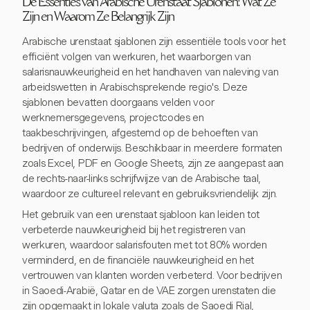
De Essenties van Arabische Urenstaat Sjablonen: Wat Ze
Zijn en Waarom Ze Belangrijk Zijn
Arabische urenstaat sjablonen zijn essentiële tools voor het
efficiënt volgen van werkuren, het waarborgen van
salarisnauwkeurigheid en het handhaven van naleving van
arbeidswetten in Arabischsprekende regio's. Deze
sjablonen bevatten doorgaans velden voor
werknemersgegevens, projectcodes en
taakbeschrijvingen, afgestemd op de behoeften van
bedrijven of onderwijs. Beschikbaar in meerdere formaten
zoals Excel, PDF en Google Sheets, zijn ze aangepast aan
de rechts-naar-links schrijfwijze van de Arabische taal,
waardoor ze cultureel relevant en gebruiksvriendelijk zijn.
Het gebruik van een urenstaat sjabloon kan leiden tot
verbeterde nauwkeurigheid bij het registreren van
werkuren, waardoor salarisfouten met tot 80% worden
verminderd, en de financiële nauwkeurigheid en het
vertrouwen van klanten worden verbeterd. Voor bedrijven
in Saoedi-Arabië, Qatar en de VAE zorgen urenstaten die
zijn opgemaakt in lokale valuta zoals de Saoedi Rial,