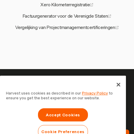
Xero Kilometerregistratie
Factuurgenerator voor de Verenigde Staten
Vergelijking van Projectmanagementcertificeringen
Je tijd is het waard om bij te
houden — begin nu
Harvest uses cookies as described in our
Privacy Policy
to
ensure you get the best experience on our website.
Sluit je aan bij meer dan 70.000 bedrijven die tijd
registreren, klanten factureren en sneller betaald worden
Accept Cookies
met Harvest. Gratis te proberen, in 30 seconden
ingesteld.
Cookie Preferences