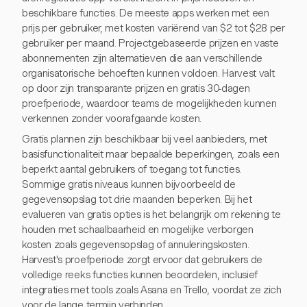
beschikbare functies. De meeste apps werken met een
prijs per gebruiker, met kosten variërend van $2 tot $28 per
gebruiker per maand. Projectgebaseerde prijzen en vaste
abonnementen zijn alternatieven die aan verschillende
organisatorische behoeften kunnen voldoen. Harvest valt
op door zijn transparante prijzen en gratis 30-dagen
proefperiode, waardoor teams de mogelijkheden kunnen
verkennen zonder voorafgaande kosten.
Gratis plannen zijn beschikbaar bij veel aanbieders, met
basisfunctionaliteit maar bepaalde beperkingen, zoals een
beperkt aantal gebruikers of toegang tot functies.
Sommige gratis niveaus kunnen bijvoorbeeld de
gegevensopslag tot drie maanden beperken. Bij het
evalueren van gratis opties is het belangrijk om rekening te
houden met schaalbaarheid en mogelijke verborgen
kosten zoals gegevensopslag of annuleringskosten.
Harvest's proefperiode zorgt ervoor dat gebruikers de
volledige reeks functies kunnen beoordelen, inclusief
integraties met tools zoals Asana en Trello, voordat ze zich
voor de lange termijn verbinden.