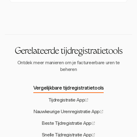
naadloze toegang.
communiceren en voordelen zoals verbeterde
Urenregistratie-apps ondersteunen naleving van
planning te benadrukken. Harvest ondersteunt
arbeidswetten zoals de FLSA in de VS en EU-
ethische tracking met privacygerichte functies.
regelgeving. Harvest helpt bij naleving met
gedetailleerde rapportage en
gegevensopslagcapaciteiten.
Gerelateerde tijdregistratietools
Ontdek meer manieren om je factureerbare uren te
beheren
Vergelijkbare tijdregistratietools
Tijdregistratie App
Nauwkeurige Urenregistratie App
Beste Tijdregistratie App
Snelle Tijdregistratie App