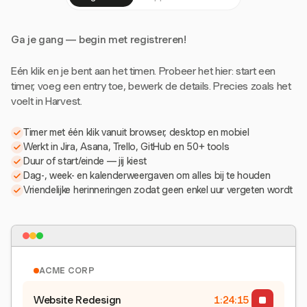
Ga je gang — begin met registreren!
Eén klik en je bent aan het timen. Probeer het hier: start een
timer, voeg een entry toe, bewerk de details. Precies zoals het
voelt in Harvest.
Timer met één klik vanuit browser, desktop en mobiel
Werkt in Jira, Asana, Trello, GitHub en 50+ tools
Duur of start/einde — jij kiest
Dag-, week- en kalenderweergaven om alles bij te houden
Vriendelijke herinneringen zodat geen enkel uur vergeten wordt
ACME CORP
Website Redesign
1:24:15