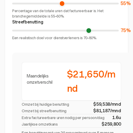
55%
Percentage van de totale uren dat factureerbaar is. Het
branchegemiddelde is 55–60%.
Streefbenutting
75%
Een realistisch doel voor dienstverleners is 70–80%.
$21,650/m
Maandelijks
omzetverschil
nd
$59,538/mnd
Omzet bij huidige benutting
$81,187/mnd
Omzet bij streefbenutting
1.6u
Extra factureerbare uren nodig per persoon/dag
$259,800
Jaarlijkse omzetkans
Een benuttingsgat van 20 procentpunt over 5 mensen