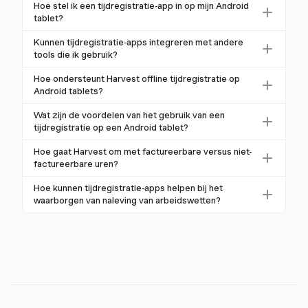
Ja, er zijn gratis tijdregistratie-apps beschikbaar voor
Hoe stel ik een tijdregistratie-app in op mijn Android
synchronisatie en integraties met
Android tablets. Deze kunnen echter functionele
tablet?
projectmanagementtools. Deze functies zorgen voor
beperkingen hebben in vergelijking met betaalde
Om een tijdregistratie-app op je Android tablet in te
efficiënt tijdbeheer en verbeteren de productiviteit.
Kunnen tijdregistratie-apps integreren met andere
versies. Het is belangrijk om je specifieke behoeften
stellen, download je de app uit de Google Play Store.
tools die ik gebruik?
te evalueren en te overwegen of premium functies
Volg de installatie-instructies die doorgaans
Veel tijdregistratie-apps bieden integraties met
noodzakelijk zijn voor jouw gebruik.
Hoe ondersteunt Harvest offline tijdregistratie op
accountcreatie en basisconfiguratie omvatten om tijd
populaire tools zoals Asana, Trello en Slack, waardoor
Android tablets?
effectief te registreren.
naadloze samenwerking en verbeterde productiviteit
Harvest's mobiele app voor Android stelt gebruikers in
Wat zijn de voordelen van het gebruik van een
mogelijk zijn. Harvest, bijvoorbeeld, integreert met
staat om tijd te registreren, zelfs wanneer ze offline
tijdregistratie op een Android tablet?
deze tools om workflows te stroomlijnen.
zijn. Gegevens synchroniseren automatisch zodra het
Het gebruik van een tijdregistratie op een Android
Hoe gaat Harvest om met factureerbare versus niet-
apparaat weer verbinding maakt met het internet,
tablet biedt een groter interface voor eenvoudigere
factureerbare uren?
zodat er geen onderbrekingen in de tijdregistratie zijn.
navigatie, draagbaarheid voor het registreren
Harvest stelt gebruikers in staat om eenvoudig
Hoe kunnen tijdregistratie-apps helpen bij het
onderweg, en functies zoals realtime synchronisatie
onderscheid te maken tussen factureerbare en niet-
waarborgen van naleving van arbeidswetten?
en robuuste rapportage, die de productiviteit en
factureerbare uren, wat zorgt voor nauwkeurige
Tijdregistratie-apps helpen bij het waarborgen van
tijdbeheer verbeteren.
facturering en projectkostenbeheer. Dit is vooral
naleving door nauwkeurig werkuren, pauzes en
voordelig voor freelancers en aannemers die
overuren vast te leggen, zoals vereist door wetten
meerdere projecten beheren.
zoals de FLSA. Digitale systemen verminderen fouten
en zorgen voor veilige gegevensopslag, wat
moeiteloze juridische naleving ondersteunt.