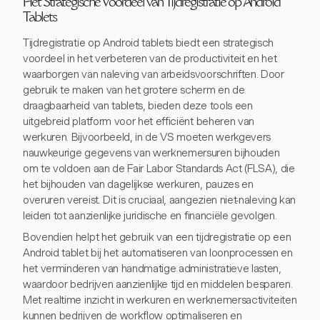
Het Strategische Voordeel van Tijdregistratie op Android
Tablets
Tijdregistratie op Android tablets biedt een strategisch
voordeel in het verbeteren van de productiviteit en het
waarborgen van naleving van arbeidsvoorschriften. Door
gebruik te maken van het grotere scherm en de
draagbaarheid van tablets, bieden deze tools een
uitgebreid platform voor het efficiënt beheren van
werkuren. Bijvoorbeeld, in de VS moeten werkgevers
nauwkeurige gegevens van werknemersuren bijhouden
om te voldoen aan de Fair Labor Standards Act (FLSA), die
het bijhouden van dagelijkse werkuren, pauzes en
overuren vereist. Dit is cruciaal, aangezien niet-naleving kan
leiden tot aanzienlijke juridische en financiële gevolgen.
Bovendien helpt het gebruik van een tijdregistratie op een
Android tablet bij het automatiseren van loonprocessen en
het verminderen van handmatige administratieve lasten,
waardoor bedrijven aanzienlijke tijd en middelen besparen.
Met realtime inzicht in werkuren en werknemersactiviteiten
kunnen bedrijven de workflow optimaliseren en