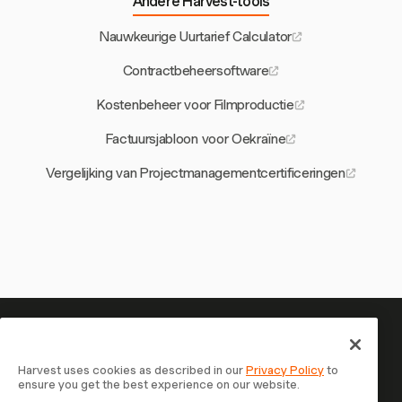
Andere Harvest-tools
Nauwkeurige Uurtarief Calculator
Contractbeheersoftware
Kostenbeheer voor Filmproductie
Factuursjabloon voor Oekraïne
Vergelijking van Projectmanagementcertificeringen
Je tijd is het waard om bij te
houden — begin nu
Harvest uses cookies as described in our
Privacy Policy
to
ensure you get the best experience on our website.
Sluit je aan bij meer dan 70.000 bedrijven die tijd