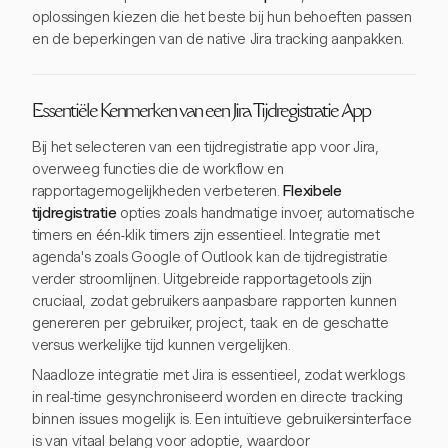
oplossingen kiezen die het beste bij hun behoeften passen
en de beperkingen van de native Jira tracking aanpakken.
Essentiële Kenmerken van een Jira Tijdregistratie App
Bij het selecteren van een tijdregistratie app voor Jira,
overweeg functies die de workflow en
rapportagemogelijkheden verbeteren.
Flexibele
tijdregistratie
opties zoals handmatige invoer, automatische
timers en één-klik timers zijn essentieel. Integratie met
agenda's zoals Google of Outlook kan de tijdregistratie
verder stroomlijnen. Uitgebreide rapportagetools zijn
cruciaal, zodat gebruikers aanpasbare rapporten kunnen
genereren per gebruiker, project, taak en de geschatte
versus werkelijke tijd kunnen vergelijken.
Naadloze integratie met Jira is essentieel, zodat werklogs
in real-time gesynchroniseerd worden en directe tracking
binnen issues mogelijk is. Een intuïtieve gebruikersinterface
is van vitaal belang voor adoptie, waardoor