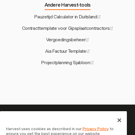
Andere Harvest-tools
Pauzetijd Calculator in Duitsland
Contracttemplate voor Gipsplaatcontractors
Vergoedingsbeheer
Aia Factuur Template
Projectplanning Sjabloon
Je tijd is het waard om bij te
houden — begin nu
Harvest uses cookies as described in our
Privacy Policy
to
ensure you get the best experience on our website.