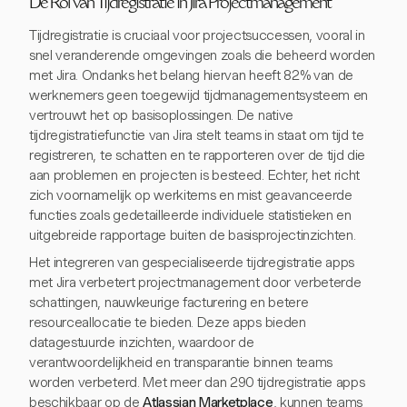
De Rol van Tijdregistratie in Jira Projectmanagement
Tijdregistratie is cruciaal voor projectsuccessen, vooral in
snel veranderende omgevingen zoals die beheerd worden
met Jira. Ondanks het belang hiervan heeft 82% van de
werknemers geen toegewijd tijdmanagementsysteem en
vertrouwt het op basisoplossingen. De native
tijdregistratiefunctie van Jira stelt teams in staat om tijd te
registreren, te schatten en te rapporteren over de tijd die
aan problemen en projecten is besteed. Echter, het richt
zich voornamelijk op werkitems en mist geavanceerde
functies zoals gedetailleerde individuele statistieken en
uitgebreide rapportage buiten de basisprojectinzichten.
Het integreren van gespecialiseerde tijdregistratie apps
met Jira verbetert projectmanagement door verbeterde
schattingen, nauwkeurige facturering en betere
resourceallocatie te bieden. Deze apps bieden
datagestuurde inzichten, waardoor de
verantwoordelijkheid en transparantie binnen teams
worden verbeterd. Met meer dan 290 tijdregistratie apps
beschikbaar op de
Atlassian Marketplace
, kunnen teams