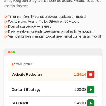
timer, voeg een entry toe, bewerk de details. Precies zoals het
voelt in Harvest.
Timer met één klik vanuit browser, desktop en mobiel
Werkt in Jira, Asana, Trello, GitHub en 50+ tools
Duur of start/einde — jij kiest
Dag-, week- en kalenderweergaven om alles bij te houden
Vriendelijke herinneringen zodat geen enkel uur vergeten wordt
ACME CORP
Website Redesign
1:24:15
Content Strategy
1:30:00
SEO Audit
0:45:00