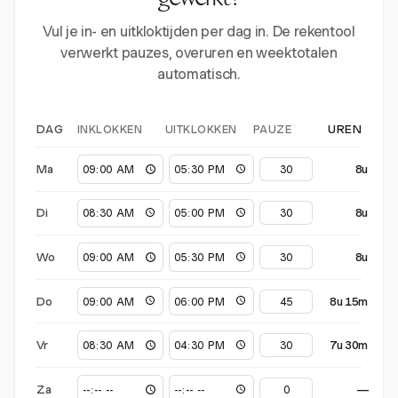
gewerkt?
Vul je in- en uitkloktijden per dag in. De rekentool
verwerkt pauzes, overuren en weektotalen
automatisch.
INKLOKKEN
UITKLOKKEN
PAUZE
DAG
UREN
Ma
8u
Di
8u
Wo
8u
Do
8u 15m
Vr
7u 30m
Za
—