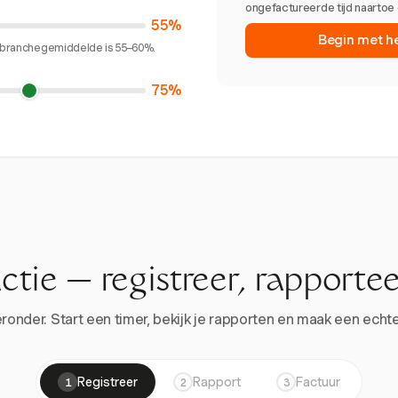
ongefactureerde tijd naartoe 
55%
Begin met h
et branchegemiddelde is 55–60%.
75%
actie — registreer, rapportee
onder. Start een timer, bekijk je rapporten en maak een echte 
Registreer
Rapport
Factuur
1
2
3