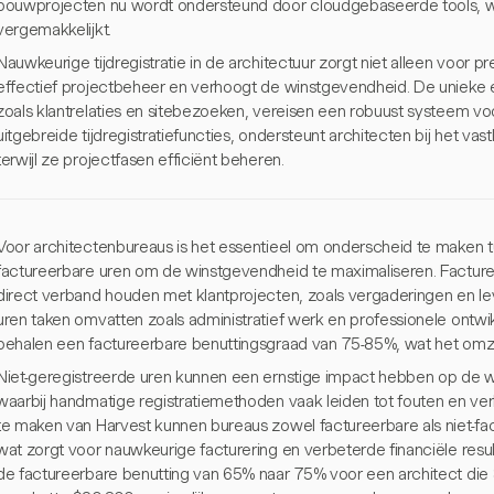
bouwprojecten nu wordt ondersteund door cloudgebaseerde tools, 
vergemakkelijkt.
Nauwkeurige tijdregistratie in de architectuur zorgt niet alleen voor pr
effectief projectbeheer en verhoogt de winstgevendheid. De unieke 
zoals klantrelaties en sitebezoeken, vereisen een robuust systeem voor 
uitgebreide tijdregistratiefuncties, ondersteunt architecten bij het v
terwijl ze projectfasen efficiënt beheren.
Voor architectenbureaus is het essentieel om onderscheid te maken t
factureerbare uren om de winstgevendheid te maximaliseren. Facturee
direct verband houden met klantprojecten, zoals vergaderingen en leve
uren taken omvatten zoals administratief werk en professionele ontw
behalen een factureerbare benuttingsgraad van 75-85%, wat het omzet
Niet-geregistreerde uren kunnen een ernstige impact hebben op de 
waarbij handmatige registratiemethoden vaak leiden tot fouten en ver
te maken van Harvest kunnen bureaus zowel factureerbare als niet-fact
wat zorgt voor nauwkeurige facturering en verbeterde financiële resu
de factureerbare benutting van 65% naar 75% voor een architect die 