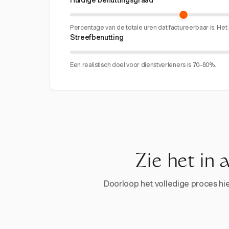
Huidige benuttingsgraad
Percentage van de totale uren dat factureerbaar is. H
Streefbenutting
Een realistisch doel voor dienstverleners is 70–80%.
Zie het in 
Doorloop het volledige proces hier