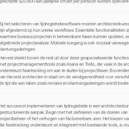
geschatte $20.800 aan jaarlijkse omzet per persoon kunnen oplevere
Bij het selecteren van tijdregistratiesoftware moeten architectenbure
zijn afgestemd op hun unieke workflows. Essentiële functionaliteiten z
waarmee bureaus projecten in beheersbare fasen kunnen opdelen, en
uitgebreide projectanalyse. Mobiele toegang is ook cruciaal vanweg
klantvergaderingen.
Harvest steekt boven de rest uit door deze gespecialiseerde functies
met projectmanagementtools zoals Asana en Trello, die vaak in de ar
ondersteunt fasetracking om aan te sluiten bij projectfasen. Bovendi
van Harvest architecten in staat om de winstgevendheid voor verschi
de tijd die aan taken zoals revisies en klantvergaderingen wordt beste
Het succesvol implementeren van tijdregistratie in een architectenbure
gestructureerde aanpak. Begin met het definiëren van de doelen van 
projectbeheer of het verhogen van factureerbare uren. Het kiezen va
die fasetracking ondersteunt en integreert met bestaande tools, is cru