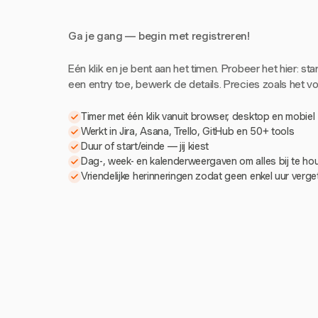
Ga je gang — begin met registreren!
Eén klik en je bent aan het timen. Probeer het hier: sta
een entry toe, bewerk de details. Precies zoals het voe
Timer met één klik vanuit browser, desktop en mobiel
Werkt in Jira, Asana, Trello, GitHub en 50+ tools
Duur of start/einde — jij kiest
Dag-, week- en kalenderweergaven om alles bij te h
Vriendelijke herinneringen zodat geen enkel uur verg