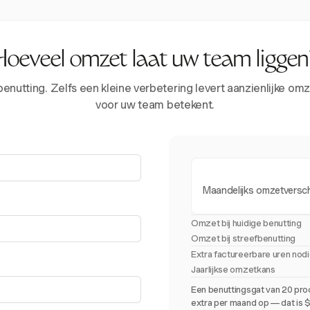
Hoeveel omzet laat uw team liggen
tting. Zelfs een kleine verbetering levert aanzienlijke omze
voor uw team betekent.
Maandelijks omzetversch
Omzet bij huidige benutting
Omzet bij streefbenutting
Extra factureerbare uren nod
Jaarlijkse omzetkans
Een benuttingsgat van 20 pro
extra per maand op — dat is $