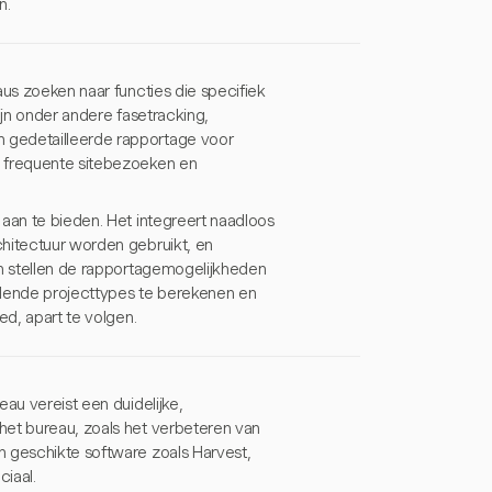
n.
aus zoeken naar functies die specifiek
ijn onder andere fasetracking,
 gedetailleerde rapportage voor
e frequente sitebezoeken en
 aan te bieden. Het integreert naadloos
chitectuur worden gebruikt, en
en stellen de rapportagemogelijkheden
llende projecttypes te berekenen en
ed, apart te volgen.
au vereist een duidelijke,
het bureau, zoals het verbeteren van
n geschikte software zoals Harvest,
ciaal.