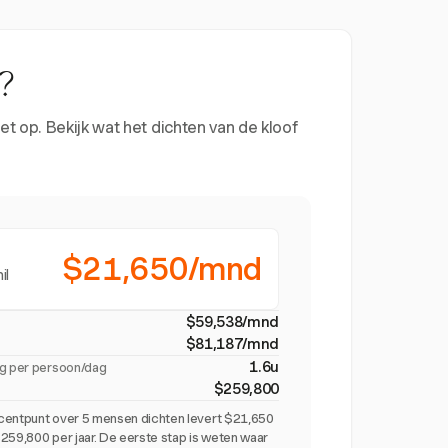
?
t op. Bekijk wat het dichten van de kloof
$21,650/mnd
il
$59,538/mnd
$81,187/mnd
1.6u
ig per persoon/dag
$259,800
centpunt over 5 mensen dichten levert $21,650
259,800 per jaar. De eerste stap is weten waar