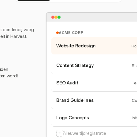
rt een timer, voeg
ACME CORP
lt in Harvest.
Website Redesign
Ho
Content Strategy
Bl
ouden
eten wordt
SEO Audit
Te
Brand Guidelines
Co
Logo Concepts
Ini
+
Nieuwe tijdregistratie