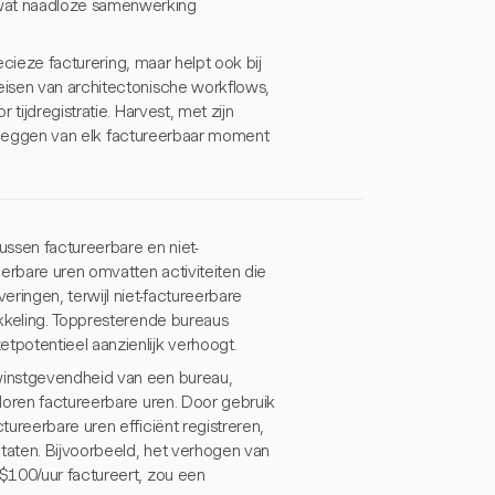
wat naadloze samenwerking
ecieze facturering, maar helpt ook bij
eisen van architectonische workflows,
tijdregistratie. Harvest, met zijn
astleggen van elk factureerbaar moment
ussen factureerbare en niet-
rbare uren omvatten activiteiten die
ringen, terwijl niet-factureerbare
ikkeling. Toppresterende bureaus
potentieel aanzienlijk verhoogt.
winstgevendheid van een bureau,
loren factureerbare uren. Door gebruik
ureerbare uren efficiënt registreren,
ltaten. Bijvoorbeeld, het verhogen van
$100/uur factureert, zou een