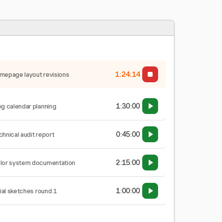
1:24:15
mepage layout revisions
1:30:00
og calendar planning
0:45:00
chnical audit report
2:15:00
lor system documentation
1:00:00
tial sketches round 1