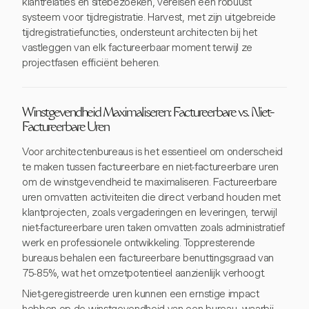
klantrelaties en sitebezoeken, vereisen een robuust
systeem voor tijdregistratie. Harvest, met zijn uitgebreide
tijdregistratiefuncties, ondersteunt architecten bij het
vastleggen van elk factureerbaar moment terwijl ze
projectfasen efficiënt beheren.
Winstgevendheid Maximaliseren: Factureerbare vs. Niet-
Factureerbare Uren
Voor architectenbureaus is het essentieel om onderscheid
te maken tussen factureerbare en niet-factureerbare uren
om de winstgevendheid te maximaliseren. Factureerbare
uren omvatten activiteiten die direct verband houden met
klantprojecten, zoals vergaderingen en leveringen, terwijl
niet-factureerbare uren taken omvatten zoals administratief
werk en professionele ontwikkeling. Toppresterende
bureaus behalen een factureerbare benuttingsgraad van
75-85%, wat het omzetpotentieel aanzienlijk verhoogt.
Niet-geregistreerde uren kunnen een ernstige impact