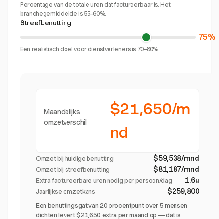
Percentage van de totale uren dat factureerbaar is. Het
branchegemiddelde is 55–60%.
Streefbenutting
75%
Een realistisch doel voor dienstverleners is 70–80%.
$21,650/m
Maandelijks
omzetverschil
nd
$59,538/mnd
Omzet bij huidige benutting
$81,187/mnd
Omzet bij streefbenutting
1.6u
Extra factureerbare uren nodig per persoon/dag
$259,800
Jaarlijkse omzetkans
Een benuttingsgat van 20 procentpunt over 5 mensen
dichten levert $21,650 extra per maand op — dat is