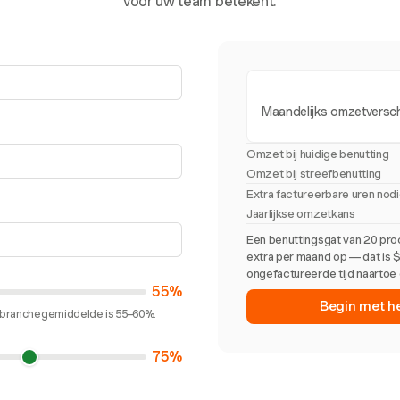
voor uw team betekent.
Maandelijks omzetversch
Omzet bij huidige benutting
Omzet bij streefbenutting
Extra factureerbare uren nod
Jaarlijkse omzetkans
Een benuttingsgat van 20 pro
extra per maand op — dat is $
ongefactureerde tijd naartoe 
55%
Begin met h
et branchegemiddelde is 55–60%.
75%