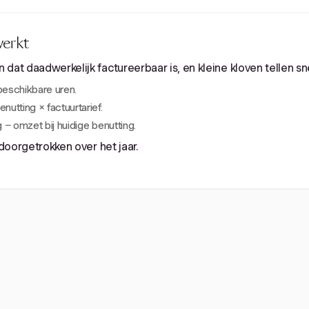
werkt
dat daadwerkelijk factureerbaar is, en kleine kloven tellen sn
beschikbare uren.
utting × factuurtarief.
 − omzet bij huidige benutting.
 doorgetrokken over het jaar.