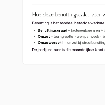
Hoe deze benuttingscalculator 
Benutting is het aandeel betaalde werkuren 
Benuttingsgraad
= factureerbare uren ÷ 
Omzet
= teamgrootte × uren per week × ben
Omzetverschil
= omzet bij streefbenutting
De jaarlijkse kans is die maandelijkse kloof