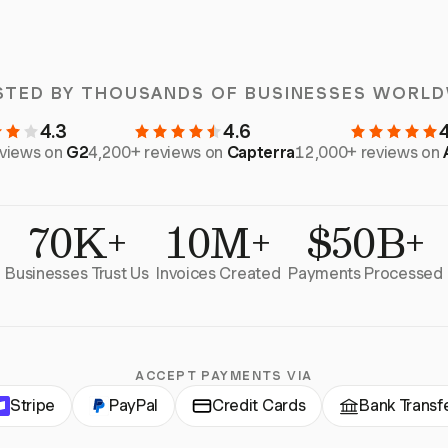
STED BY THOUSANDS OF BUSINESSES WORLD
4.3
4.6
eviews on
G2
4,200+ reviews on
Capterra
12,000+ reviews on
70K+
10M+
$50B+
Businesses Trust Us
Invoices Created
Payments Processed
ACCEPT PAYMENTS VIA
Stripe
PayPal
Credit Cards
Bank Transf