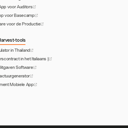
App voor Auditors
 App voor Basecamp
ware voor de Productie
arvest-tools
ulator in Thailand
contract in het Italiaans |
Uitgaven Software
actuurgenerator
ment Mobiele App