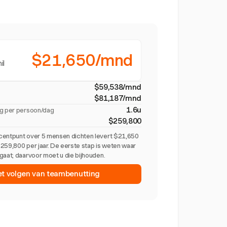
$21,650/mnd
il
$59,538/mnd
$81,187/mnd
1.6u
ig per persoon/dag
$259,800
centpunt over 5 mensen dichten levert $21,650
259,800 per jaar. De eerste stap is weten waar
gaat; daarvoor moet u die bijhouden.
et volgen van teambenutting