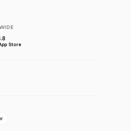
WIDE
4.8
App Store
er