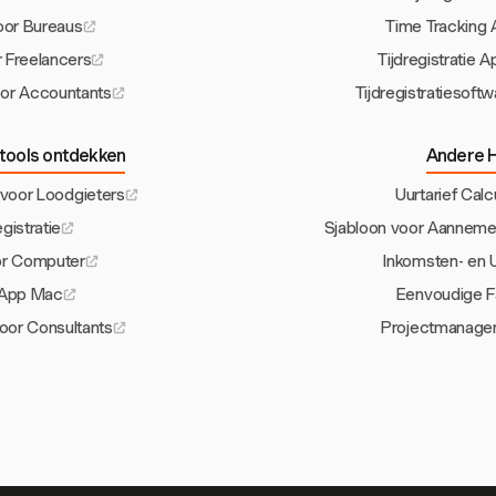
voor Bureaus
Time Tracking 
or Freelancers
Tijdregistratie
voor Accountants
Tijdregistratiesoft
etools ontdekken
Andere H
e voor Loodgieters
Uurtarief Calc
gistratie
Sjabloon voor Aannemers
oor Computer
Inkomsten- en 
e App Mac
Eenvoudige F
voor Consultants
Projectmanage