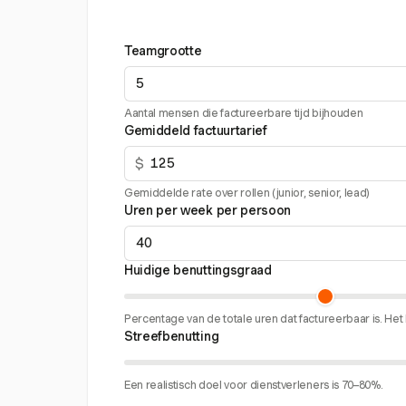
Teamgrootte
Aantal mensen die factureerbare tijd bijhouden
Gemiddeld factuurtarief
$
Gemiddelde rate over rollen (junior, senior, lead)
Uren per week per persoon
Huidige benuttingsgraad
Percentage van de totale uren dat factureerbaar is. H
Streefbenutting
Een realistisch doel voor dienstverleners is 70–80%.