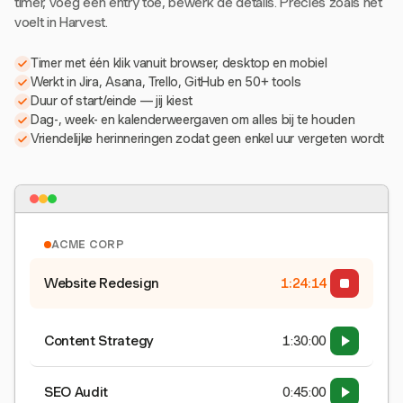
timer, voeg een entry toe, bewerk de details. Precies zoals het
voelt in Harvest.
Timer met één klik vanuit browser, desktop en mobiel
Werkt in Jira, Asana, Trello, GitHub en 50+ tools
Duur of start/einde — jij kiest
Dag-, week- en kalenderweergaven om alles bij te houden
Vriendelijke herinneringen zodat geen enkel uur vergeten wordt
ACME CORP
Website Redesign
1:24:15
Content Strategy
1:30:00
SEO Audit
0:45:00