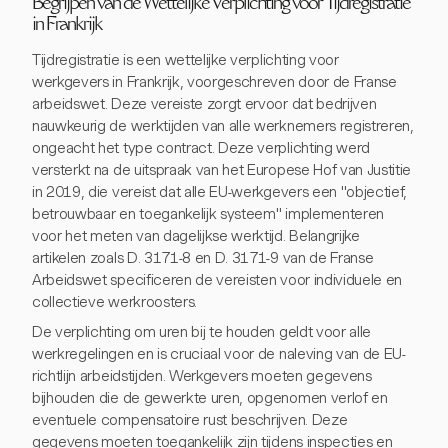
Begrijpen van de Wettelijke Verplichting voor Tijdregistratie
in Frankrijk
Tijdregistratie is een wettelijke verplichting voor
werkgevers in Frankrijk, voorgeschreven door de Franse
arbeidswet. Deze vereiste zorgt ervoor dat bedrijven
nauwkeurig de werktijden van alle werknemers registreren,
ongeacht het type contract. Deze verplichting werd
versterkt na de uitspraak van het Europese Hof van Justitie
in 2019, die vereist dat alle EU-werkgevers een "objectief,
betrouwbaar en toegankelijk systeem" implementeren
voor het meten van dagelijkse werktijd. Belangrijke
artikelen zoals D. 3171-8 en D. 3171-9 van de Franse
Arbeidswet specificeren de vereisten voor individuele en
collectieve werkroosters.
De verplichting om uren bij te houden geldt voor alle
werkregelingen en is cruciaal voor de naleving van de EU-
richtlijn arbeidstijden. Werkgevers moeten gegevens
bijhouden die de gewerkte uren, opgenomen verlof en
eventuele compensatoire rust beschrijven. Deze
gegevens moeten toegankelijk zijn tijdens inspecties en