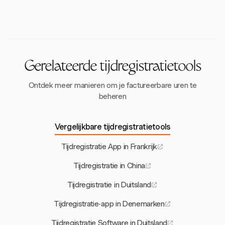
individuele urenregistratie, en D. 3171-1 voor
moeten de toepasselijke uitzonderingen identificeren
met de Franse arbeidswetten. Hoewel niet specifiek
collectieve schema's. Deze artikelen beschrijven de
op basis van hun sector.
ontworpen voor Franse naleving, ondersteunt de
vereisten voor het bijhouden van nauwkeurige
flexibiliteit van Harvest effectief tijdbeheer.
werkuren en het waarborgen van naleving van de
arbeidsvoorschriften.
Gerelateerde tijdregistratietools
Ontdek meer manieren om je factureerbare uren te
beheren
Vergelijkbare tijdregistratietools
Tijdregistratie App in Frankrijk
Tijdregistratie in China
Tijdregistratie in Duitsland
Tijdregistratie-app in Denemarken
Tijdregistratie Software in Duitsland