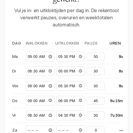
gewerkt?
Vul je in- en uitkloktijden per dag in. De rekentool
verwerkt pauzes, overuren en weektotalen
automatisch.
INKLOKKEN
UITKLOKKEN
PAUZE
DAG
UREN
Ma
8u
Di
8u
Wo
8u
Do
8u 15m
Vr
7u 30m
Za
—