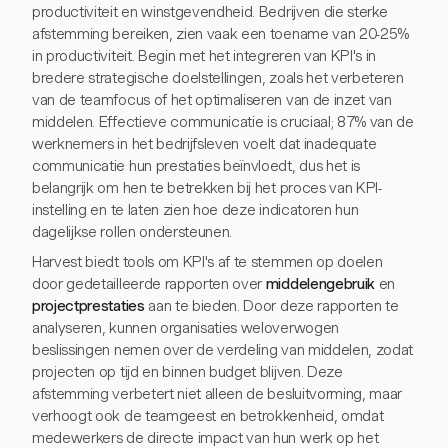
productiviteit en winstgevendheid. Bedrijven die sterke
afstemming bereiken, zien vaak een toename van 20-25%
in productiviteit. Begin met het integreren van KPI's in
bredere strategische doelstellingen, zoals het verbeteren
van de teamfocus of het optimaliseren van de inzet van
middelen. Effectieve communicatie is cruciaal; 87% van de
werknemers in het bedrijfsleven voelt dat inadequate
communicatie hun prestaties beïnvloedt, dus het is
belangrijk om hen te betrekken bij het proces van KPI-
instelling en te laten zien hoe deze indicatoren hun
dagelijkse rollen ondersteunen.
Harvest biedt tools om KPI's af te stemmen op doelen
door gedetailleerde rapporten over
middelengebruik
en
projectprestaties
aan te bieden. Door deze rapporten te
analyseren, kunnen organisaties weloverwogen
beslissingen nemen over de verdeling van middelen, zodat
projecten op tijd en binnen budget blijven. Deze
afstemming verbetert niet alleen de besluitvorming, maar
verhoogt ook de teamgeest en betrokkenheid, omdat
medewerkers de directe impact van hun werk op het