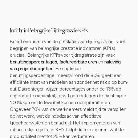
Inzicht in Belangrijke Tijdregistratie KPI's
Bij het evalueren van de prestaties van tijdregistratie is het
begrijpen van belangrijke prestatie-indicatoren (KPI's)
cruciaal. Belangrijke KPI's voor tijdregistratie zijn vaak
benuttingspercentages
,
factureerbare uren
en
naleving
van projectbudgetten
. Een optimaal
benuttingspercentage, meestal rond de 80%, geeft een
efficiënte inzet van middelen aan zonder het risico op burn-
out. Daarentegen wijzen percentages onder de 75% op
ongebruikte capaciteit, terwijl percentages die dicht bij de
100% komen de kwaliteit kunnen compromitteren.
Ongeveer 70% van de werknemers meldt tijd te verspillen
op het werk, wat de noodzaak van effectieve
tijdbeheersystemen benadrukt. Het implementeren van
robuuste tijdregistratie KPI's helpt dit te mitigeren, wat de
productiviteit met tot 25% kan verbeteren.