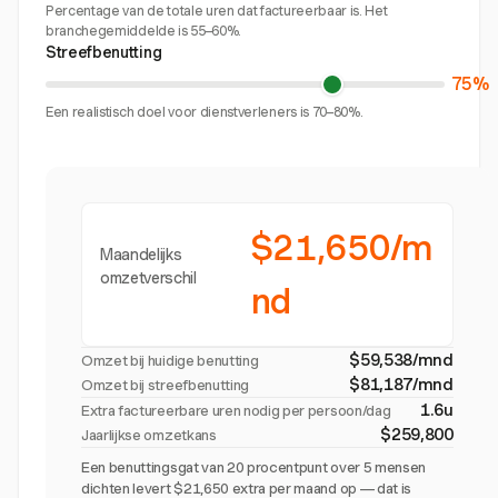
Percentage van de totale uren dat factureerbaar is. Het
branchegemiddelde is 55–60%.
Streefbenutting
75%
Een realistisch doel voor dienstverleners is 70–80%.
$21,650/m
Maandelijks
omzetverschil
nd
$59,538/mnd
Omzet bij huidige benutting
$81,187/mnd
Omzet bij streefbenutting
1.6u
Extra factureerbare uren nodig per persoon/dag
$259,800
Jaarlijkse omzetkans
Een benuttingsgat van 20 procentpunt over 5 mensen
dichten levert $21,650 extra per maand op — dat is