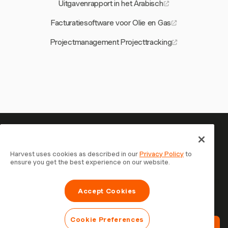
Uitgavenrapport in het Arabisch
Facturatiesoftware voor Olie en Gas
Projectmanagement Projecttracking
Je tijd is het waard om bij te
houden — begin nu
Harvest uses cookies as described in our
Privacy Policy
to
ensure you get the best experience on our website.
Sluit je aan bij meer dan 70.000 bedrijven die tijd
registreren, klanten factureren en sneller betaald worden
Accept Cookies
met Harvest. Gratis te proberen, in 30 seconden
ingesteld.
Cookie Preferences
Probeer Harvest Gratis