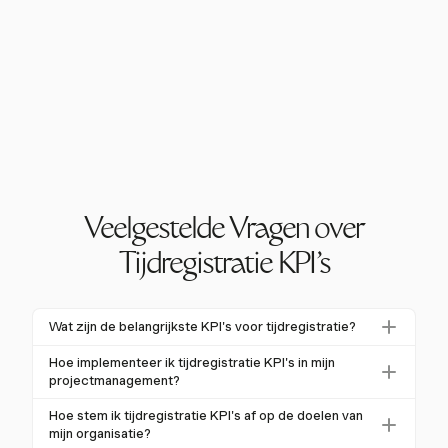
Veelgestelde Vragen over
Tijdregistratie KPI's
Wat zijn de belangrijkste KPI's voor tijdregistratie?
De belangrijkste KPI's voor tijdregistratie zijn
Hoe implementeer ik tijdregistratie KPI's in mijn
benuttingspercentages, factureerbare uren en
projectmanagement?
budgetnaleving. Een benuttingspercentage van 80%
Om tijdregistratie KPI's te implementeren, begin je
Hoe stem ik tijdregistratie KPI's af op de doelen van
is ideaal, wat zorgt voor een efficiënte inzet van
met het definiëren van duidelijke doelstellingen en het
mijn organisatie?
middelen. Het bijhouden van factureerbare uren helpt