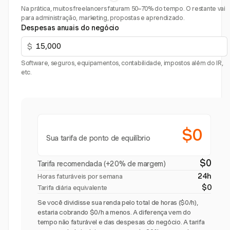
Na prática, muitos freelancers faturam 50–70% do tempo. O restante vai
para administração, marketing, propostas e aprendizado.
Despesas anuais do negócio
$
Software, seguros, equipamentos, contabilidade, impostos além do IR,
etc.
$0
Sua tarifa de ponto de equilíbrio
$0
Tarifa recomendada (+20% de margem)
24h
Horas faturáveis por semana
$0
Tarifa diária equivalente
Se você dividisse sua renda pelo total de horas ($0/h),
estaria cobrando $0/h a menos. A diferença vem do
tempo não faturável e das despesas do negócio. A tarifa