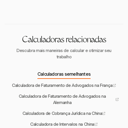
altas em comparação com cidades menores. Essas
modelos de cobrança, incluindo honorários por hora,
diferenças se devem a fatores como demanda, custo
honorários fixos e honorários de êxito. Modelos
de vida e reputação do escritório.
híbridos que combinam esses métodos também são
comuns, permitindo flexibilidade nos arranjos de
cobrança.
Calculadoras relacionadas
Descubra mais maneiras de calcular e otimizar seu
trabalho
Calculadoras semelhantes
Calculadora de Faturamento de Advogados na França
Calculadora de Faturamento de Advogados na
Alemanha
Calculadora de Cobrança Jurídica na China
Calculadora de Intervalos na China