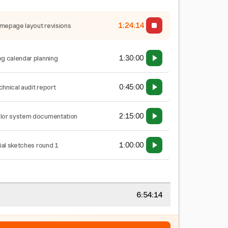
1:24:14
mepage layout revisions
1:30:00
og calendar planning
0:45:00
chnical audit report
2:15:00
lor system documentation
1:00:00
tial sketches round 1
6:54:14