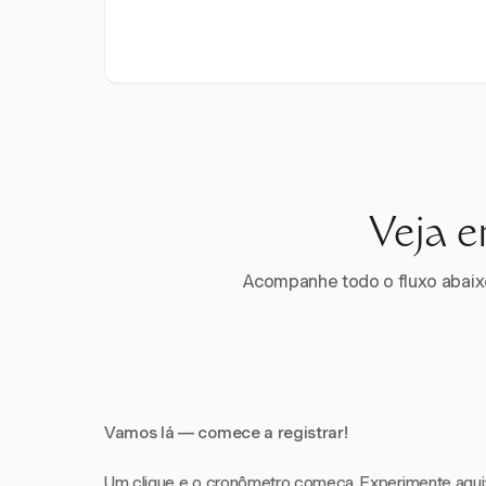
Veja e
Acompanhe todo o fluxo abaixo.
Vamos lá — comece a registrar!
Um clique e o cronômetro começa. Experimente aqui: i