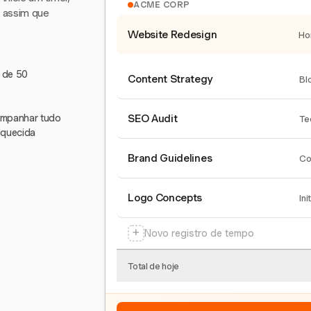
ACME CORP
e assim que
Website Redesign
Ho
s de 50
Content Strategy
Bl
companhar tudo
SEO Audit
Te
squecida
Brand Guidelines
Co
Logo Concepts
Ini
+
Novo registro de tempo
Total de hoje