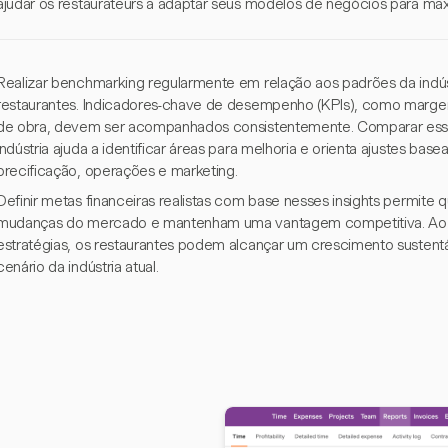
ajudar os restaurateurs a adaptar seus modelos de negócios para maxi
Realizar benchmarking regularmente em relação aos padrões da indúst
restaurantes. Indicadores-chave de desempenho (KPIs), como marg
de obra, devem ser acompanhados consistentemente. Comparar es
indústria ajuda a identificar áreas para melhoria e orienta ajustes ba
precificação, operações e marketing.
Definir metas financeiras realistas com base nesses insights permite 
mudanças do mercado e mantenham uma vantagem competitiva. Ao mo
estratégias, os restaurantes podem alcançar um crescimento sustentá
cenário da indústria atual.