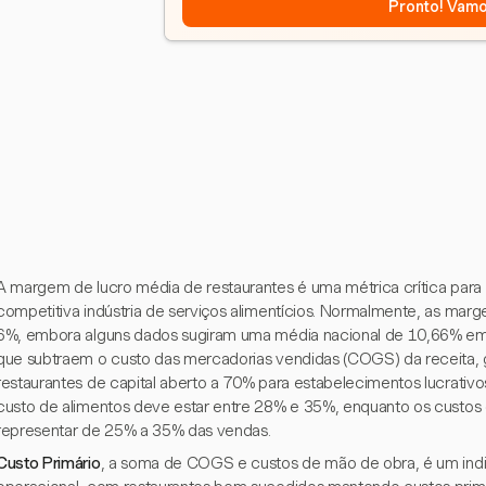
Pronto! Vamo
A margem de lucro média de restaurantes é uma métrica crítica para a
competitiva indústria de serviços alimentícios. Normalmente, as marge
6%, embora alguns dados sugiram uma média nacional de 10,66% em 
que subtraem o custo das mercadorias vendidas (COGS) da receita,
restaurantes de capital aberto a 70% para estabelecimentos lucrati
custo de alimentos deve estar entre 28% e 35%, enquanto os custo
representar de 25% a 35% das vendas.
Custo Primário
, a soma de COGS e custos de mão de obra, é um indic