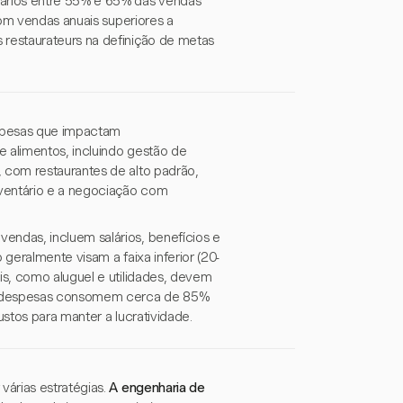
ários entre 55% e 65% das vendas
com vendas anuais superiores a
restaurateurs na definição de metas
espesas que impactam
e alimentos, incluindo gestão de
 com restaurantes de alto padrão,
nventário e a negociação com
endas, incluem salários, benefícios e
geralmente visam a faixa inferior (20-
s, como aluguel e utilidades, devem
as despesas consomem cerca de 85%
stos para manter a lucratividade.
várias estratégias.
A engenharia de