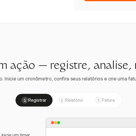
m ação — registre, analise,
 Inicie um cronômetro, confira seus relatórios e crie uma fatu
Registrar
Relatório
Fatura
1
2
3
nicie um timer,