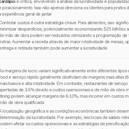
cardápio
é crítica, envolvendo a análise da lucratividade e popularid
e posicionamento. Isso não apenas direciona os clientes para prato
a experiência geral de jantar.
Controlar custos é outra estratégia chave. Para alimentos, isso signifi
minimizar desperdícios, potencialmente economizando $25 bilhões an
de mão de obra podem ser reduzidos otimizando a programação de f
extras. Aumentar a receita através de maior rotatividade de mesas, 
entrega e retirada também pode aumentar a lucratividade.
As margens de lucro variam significativamente entre diferentes tipos 
food e serviço rápido geralmente desfrutam de margens mais altas (
mais baixos e alta rotatividade. Em contraste, restaurantes de serv
apertadas de 3-5% devido a custos operacionais e de mão de obra ma
dining podem alcançar margens de 6-10%, mas incorrer em custos mai
mão de obra qualificada.
A localização geográfica e as condições econômicas também desem
determinação da lucratividade. Por exemplo, leis locais de salário 
podem afetar os custos operacionais e as estratégias de precificaç