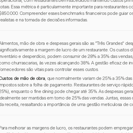
operacional, com restaurantes bem-sucedidos mantendo custos prim
totais. Essa métrica é particularmente importante para restaurantes 
$850.000. Compreender esses benchmarks financeiros pode guiar os 
realistas e na tomada de decisões informadas.
Alimentos, mão de obra e despesas gerais são as "Três Grandes" d
significativamente a margem de lucro de um restaurante. Os custos d
inventário e desperdício, podem consumir de 28% a 35% das vendas,
como churrascarias, às vezes alcançando 38%. A gestão eficaz de i
fornecedores são vitais para controlar esses custos.
Custos de mão de obra
, que normalmente variam de 25% a 35% das v
impostos sobre a folha de pagamento. Restaurantes de serviço rápido 
25%), enquanto o fine dining pode chegar até 35%. As despesas gerai
idealmente ser mantidas em torno de 25% das vendas. Juntas, ess
da receita, ressaltando a importância de uma gestão meticulosa de cu
Para melhorar as margens de lucro, os restaurantes podem empregar 