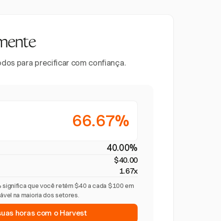
mente
odos para precificar com confiança.
66.67%
40.00%
$40.00
1.67x
significa que você retém $40 a cada $100 em
vel na maioria dos setores.
suas horas com o Harvest