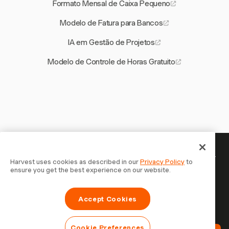
Formato Mensal de Caixa Pequeno
Modelo de Fatura para Bancos
IA em Gestão de Projetos
Modelo de Controle de Horas Gratuito
Seu tempo merece ser registrado —
Harvest uses cookies as described in our
Privacy Policy
to
ensure you get the best experience on our website.
comece agora
Junte-se a mais de 70.000 empresas que controlam o
Accept Cookies
tempo, faturam clientes e recebem mais rápido com
Harvest. Teste grátis, leva 30 segundos para configurar.
Cookie Preferences