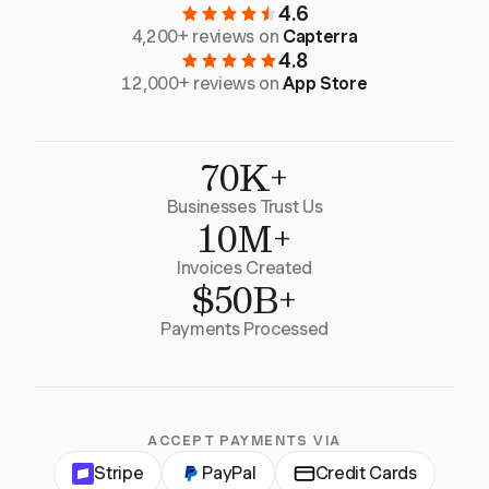
4.6
4,200+ reviews on
Capterra
4.8
12,000+ reviews on
App Store
70K+
Businesses Trust Us
10M+
Invoices Created
$50B+
Payments Processed
ACCEPT PAYMENTS VIA
Stripe
PayPal
Credit Cards