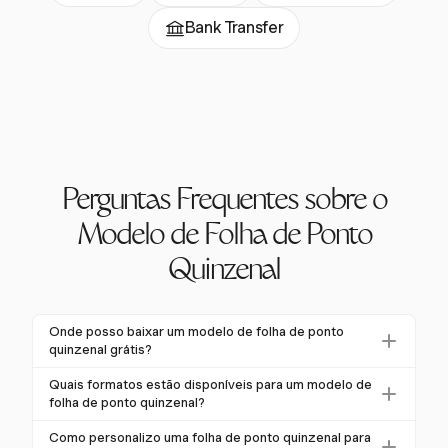
Bank Transfer
Perguntas Frequentes sobre o
Modelo de Folha de Ponto
Quinzenal
Onde posso baixar um modelo de folha de ponto
quinzenal grátis?
Você pode baixar um modelo de folha de ponto
Quais formatos estão disponíveis para um modelo de
quinzenal grátis em vários recursos online que
folha de ponto quinzenal?
oferecem formatos personalizáveis como Excel, PDF
Modelos de folha de ponto quinzenais estão
Como personalizo uma folha de ponto quinzenal para
ou Word. Esses modelos são projetados para ajudar