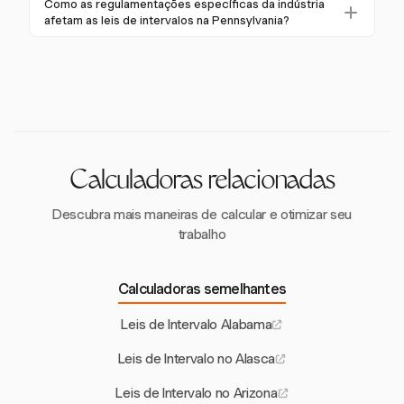
Como as regulamentações específicas da indústria
com a lei federal. Funcionários de agências estaduais
na Pennsylvania forneçam salas de intervalo
afetam as leis de intervalos na Pennsylvania?
na Pennsylvania podem usar essa acomodação por
designadas. No entanto, os empregadores são
Certain industries, such as healthcare and
até dois anos.
incentivados a oferecer espaços adequados para
transportation, may have additional federal or
intervalos sempre que possível.
industry-specific break regulations that take
precedence over general state laws. Union
agreements may also offer enhanced break
protections.
Calculadoras relacionadas
Descubra mais maneiras de calcular e otimizar seu
trabalho
Calculadoras semelhantes
Leis de Intervalo Alabama
Leis de Intervalo no Alasca
Leis de Intervalo no Arizona