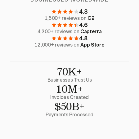
4.3
1,500+ reviews on
G2
4.6
4,200+ reviews on
Capterra
4.8
12,000+ reviews on
App Store
70K+
Businesses Trust Us
10M+
Invoices Created
$50B+
Payments Processed