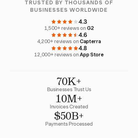
TRUSTED BY THOUSANDS OF
BUSINESSES WORLDWIDE
4.3
1,500+ reviews on
G2
4.6
4,200+ reviews on
Capterra
4.8
12,000+ reviews on
App Store
70K+
Businesses Trust Us
10M+
Invoices Created
$50B+
Payments Processed