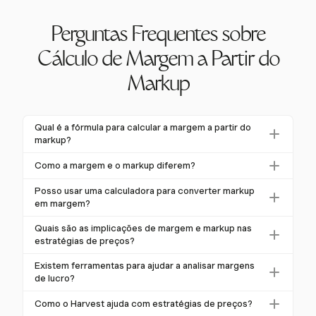
Perguntas Frequentes sobre
Cálculo de Margem a Partir do
Markup
Qual é a fórmula para calcular a margem a partir do
markup?
A fórmula para converter markup em margem é:
Como a margem e o markup diferem?
Margem = (Markup / (1 + Markup)) * 100. Por
Markup é o valor adicionado ao custo de um produto
exemplo, um markup de 50% se traduz em uma
Posso usar uma calculadora para converter markup
para determinar seu preço de venda, enquanto
em margem?
margem de 33,3%.
margem é a porcentagem do preço de venda que é
Sim, calculadoras interativas podem simplificar essa
Quais são as implicações de margem e markup nas
lucro.
conversão, fornecendo cálculos instantâneos de
estratégias de preços?
margem com base nas porcentagens de markup
Compreender margem e markup pode levar a erros
Existem ferramentas para ajudar a analisar margens
inseridas.
de precificação, afetando a lucratividade. Cálculos
de lucro?
corretos garantem que os preços cubram custos e
O Harvest fornece ferramentas de relatórios
Como o Harvest ajuda com estratégias de preços?
maximizem lucros.
detalhados para analisar margens de lucro, ajudando