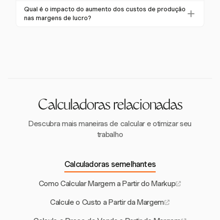
O Harvest apoia estratégias de preços precisas
as empresas a tomar decisões de preços informadas
Qual é o impacto do aumento dos custos de produção
através de configurações de taxa flexíveis e relatórios
nas margens de lucro?
e acompanhar o desempenho financeiro.
detalhados, garantindo que os preços estejam
Os relatórios detalhados do Harvest ajudam a analisar
alinhados com os objetivos financeiros.
como os aumentos nos custos de produção afetam
as margens de lucro, permitindo ajustes oportunos
nas estratégias de preços.
Calculadoras relacionadas
Descubra mais maneiras de calcular e otimizar seu
trabalho
Calculadoras semelhantes
Como Calcular Margem a Partir do Markup
Calcule o Custo a Partir da Margem