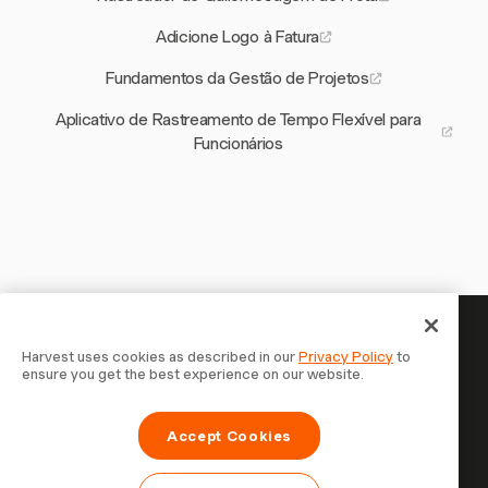
Adicione Logo à Fatura
Fundamentos da Gestão de Projetos
Aplicativo de Rastreamento de Tempo Flexível para
Funcionários
Seu tempo merece ser
Harvest uses cookies as described in our
Privacy Policy
to
ensure you get the best experience on our website.
registrado — comece agora
Junte-se a mais de 70.000 empresas que controlam o
Accept Cookies
tempo, faturam clientes e recebem mais rápido com
Harvest. Teste grátis, leva 30 segundos para configurar.