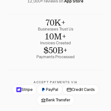
12,000+ reviews on
App Store
70K+
Businesses Trust Us
10M+
Invoices Created
$50B+
Payments Processed
ACCEPT PAYMENTS VIA
Stripe
PayPal
Credit Cards
Bank Transfer