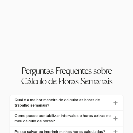
Perguntas Frequentes sobre
Cálculo de Horas Semanais
Qual é a melhor maneira de calcular as horas de
trabalho semanais?
A melhor maneira de calcular as horas de trabalho
Como posso contabilizar intervalos e horas extras no
semanais é registrar com precisão os horários de
meu cálculo de horas?
entrada e saída, convertê-los para um formato de 24
Para contabilizar intervalos, subtraia intervalos não
Posso salvar ou imprimir minhas horas calculadas?