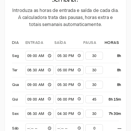
semana?
Introduza as horas de entrada e saída de cada dia.
A calculadora trata das pausas, horas extra e
totais semanais automaticamente.
ENTRADA
SAÍDA
PAUSA
DIA
HORAS
Seg
8h
Ter
8h
Qua
8h
Qui
8h 15m
Sex
7h 30m
Sáb
—