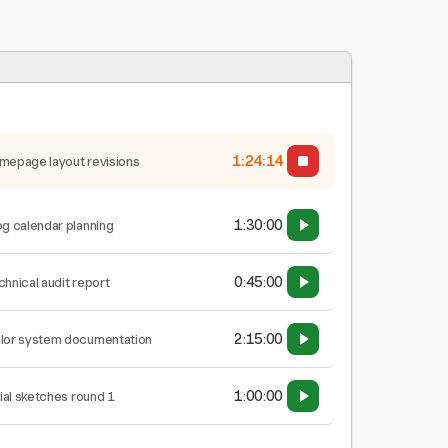
1:24:15
mepage layout revisions
1:30:00
og calendar planning
0:45:00
chnical audit report
2:15:00
lor system documentation
1:00:00
tial sketches round 1