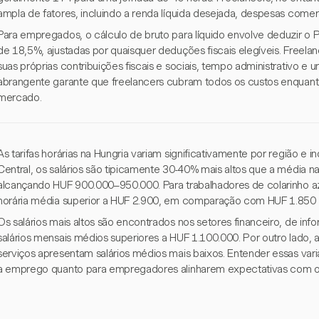
ampla de fatores, incluindo a renda líquida desejada, despesas comerc
Para empregados, o cálculo de bruto para líquido envolve deduzir o P
de 18,5%, ajustadas por quaisquer deduções fiscais elegíveis. Freela
suas próprias contribuições fiscais e sociais, tempo administrativo
abrangente garante que freelancers cubram todos os custos enquan
mercado.
As tarifas horárias na Hungria variam significativamente por região e 
Central, os salários são tipicamente 30-40% mais altos que a média na
alcançando HUF 900.000–950.000. Para trabalhadores de colarinho azu
horária média superior a HUF 2.900, em comparação com HUF 1.850 n
Os salários mais altos são encontrados nos setores financeiro, de i
salários mensais médios superiores a HUF 1.100.000. Por outro lado, ag
serviços apresentam salários médios mais baixos. Entender essas vari
a emprego quanto para empregadores alinharem expectativas com os 