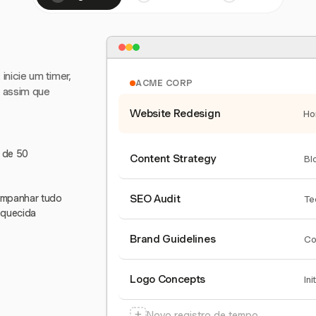
nicie um timer,
ACME CORP
e assim que
Website Redesign
Ho
s de 50
Content Strategy
Bl
companhar tudo
SEO Audit
Te
squecida
Brand Guidelines
Co
Logo Concepts
Ini
+
Novo registro de tempo