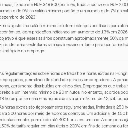
é maior, fixado em HUF 348.800 por mês, traduzindo-se em HUF 2.005
aumento de 9% no salário mínimo padrão e um aumento de 7% no salá
dezembro de 2023.
Esses ajustes no salário mínimo refletem esforços contínuos para alin
econômico, com projeções indicando um aumento de 13% em 2026
objetivo é que esses salários constituam aproximadamente 50% da m
Entender essas estruturas salariais é essencial tanto para conformid
estratégico no emprego.
As regulamentações sobre horas de trabalho e horas extras na Hungri
empregados, permitindo flexibilidade para os empregadores. A jorna
horas, geralmente distribuídas em cinco dias. Empregados que trabal
direito a um intervalo mínimo de 20 minutos. No entanto, acordos po
48 horas por semana e as horas diárias a um máximo de 12 sob condi
As horas extras são rigorosamente regulamentadas, limitadas a 250 h
para 300 horas por meio de acordos coletivos. Um adicional de 150 
voluntariamente, permitindo até 400 horas em um ano. A compensaçã
150% da tarifa regular em dias úteis e 200% em fins de semana ou fe