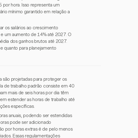
 por hora. Isso representa um
rio mínimo garantido em relação a
har os salários ao crescimento
 e um aumento de 14% até 2027. O
édia dos ganhos brutos até 2027.
ade quanto para planejamento
a são projetadas para proteger os
da de trabalho padrão consiste em 40
ham mais de seis horas por dia têm
dem estender as horas de trabalho até
ções específicas.
oras anuais, podendo ser estendidas
horas pode ser adicionado
o por horas extras é de pelo menos
riados. Essas regulamentações