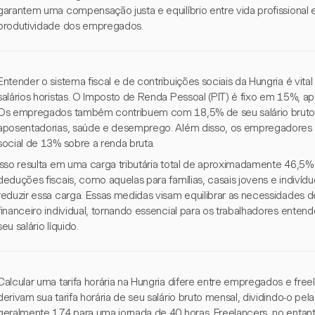
garantem uma compensação justa e equilíbrio entre vida profissional e 
produtividade dos empregados.
Entender o sistema fiscal e de contribuições sociais da Hungria é vital 
salários horistas. O Imposto de Renda Pessoal (PIT) é fixo em 15%, apl
Os empregados também contribuem com 18,5% de seu salário bruto p
aposentadorias, saúde e desemprego. Além disso, os empregadores
social de 13% sobre a renda bruta.
Isso resulta em uma carga tributária total de aproximadamente 46,5% 
deduções fiscais, como aquelas para famílias, casais jovens e indi
reduzir essa carga. Essas medidas visam equilibrar as necessidades de
financeiro individual, tornando essencial para os trabalhadores ente
seu salário líquido.
Calcular uma tarifa horária na Hungria difere entre empregados e f
derivam sua tarifa horária de seu salário bruto mensal, dividindo-o pe
geralmente 174 para uma jornada de 40 horas. Freelancers, no enta