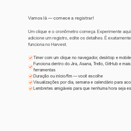
Vamos lá — comece a registrar!
Um clique e o cronômetro começa. Experimente aqui: i
adicione um registro, edite os detalhes. É exatament
funciona no Harvest.
Timer com um clique no navegador, desktop e mobile
Funciona dentro do Jira, Asana, Trello, GitHub e mai
ferramentas
Duração ou início/fim — você escolhe
Visualizações por dia, semana e calendário para a
Lembretes amigáveis para que nenhuma hora seja e