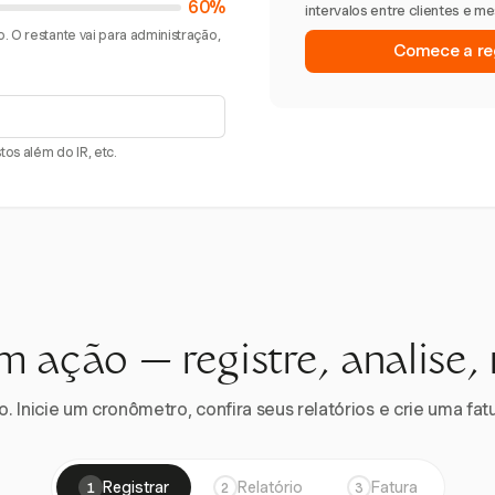
60%
intervalos entre clientes e m
. O restante vai para administração,
Comece a reg
os além do IR, etc.
m ação — registre, analise,
 Inicie um cronômetro, confira seus relatórios e crie uma fatu
Registrar
Relatório
Fatura
1
2
3